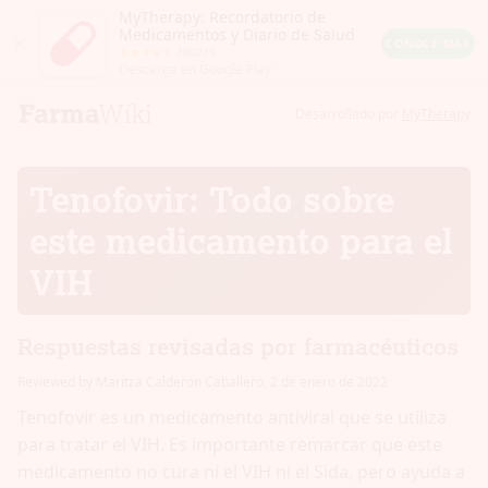
MyTherapy: Recordatorio de
Medicamentos y Diario de Salud
Close
CONOCE MÁS
190245
Android
Descarga en Google Play
Rating:
4.5
out
Desarrollado por
MyTherapy
of
5
stars
(calculated
Tenofovir: Todo sobre
from
a
total
este medicamento para el
of
190245
VIH
reviews)
Respuestas revisadas por farmacéuticos
Reviewed by Maritza Calderon Caballero
,
2 de enero de 2022
Tenofovir es un medicamento antiviral que se utiliza
para tratar el VIH. Es importante remarcar que este
medicamento no cura ni el VIH ni el Sida, pero ayuda a