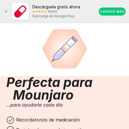
Descárguela gratis ahora.
Close
190245
Android
CONOCE MÁS
Descarga en Google Play
Rating:
4.5
out
of
5
stars
(calculated
from
a
total
of
190245
reviews)
Perfecta para
Mounjaro
…para ayudarte cada día
Recordatorios de medicación