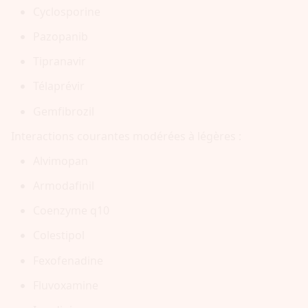
Cyclosporine
Pazopanib
Tipranavir
Télaprévir
Gemfibrozil
Interactions courantes modérées à légères :
Alvimopan
Armodafinil
Coenzyme q10
Colestipol
Fexofenadine
Fluvoxamine