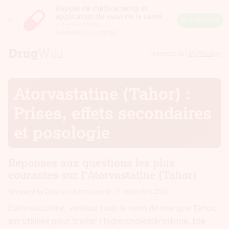
Rappel de médicaments et
application de suivi de la santé
Close
TÉLÉCHARGER
118491
Android
Gratuite
sur Android
Rating:
4.5
out
présenté par
MyTherapy
of
5
stars
(calculated
Atorvastatine (Tahor) :
from
a
total
Prises, effets secondaires
of
118491
et posologie
reviews)
Réponses aux questions les plus
courantes sur l'Atorvastatine (Tahor)
Reviewed by Djouhar, pharmacienne
,
11 novembre 2021
L'atorvastatine, vendue sous le nom de marque Tahor,
est utilisée pour traiter l'hypercholestérolémie. Elle