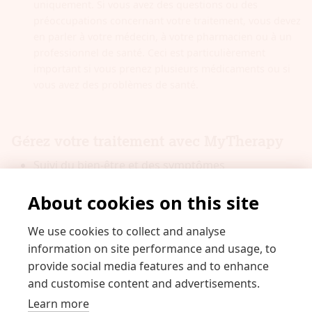
uniquement. Si vous avez des questions ou des
préoccupations concernant votre traitement, vous devez
en parler à votre médecin, à votre pharmacien ou à un
professionnel de santé. Ceci est particulièrement
important si vous prenez plusieurs médicaments ou si
vous avez des problèmes de santé.
Gérez votre traitement avec MyTherapy
Suivi du bien-être et des symptômes
Rappels de médicaments fiables
About cookies on this site
Rapport de santé pour un aperçu détaillé
Download now
We use cookies to collect and analyse
information on site performance and usage, to
provide social media features and to enhance
Sources
and customise content and advertisements.
Learn more