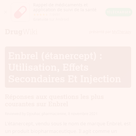
Rappel de médicaments et
application de suivi de la santé
Close
TÉLÉCHARGER
118491
Android
Gratuite
sur Android
Rating:
4.5
out
présenté par
MyTherapy
of
5
stars
(calculated
Enbrel (étanercept) :
from
a
total
Utilisation, Effets
of
118491
Secondaires Et Injection
reviews)
Réponses aux questions les plus
courantes sur Enbrel
Reviewed by Djouhar, pharmacienne
,
8 novembre 2021
L'étanercept, vendu sous le nom de marque Enbrel, est
un produit biopharmaceutique. Il agit comme un