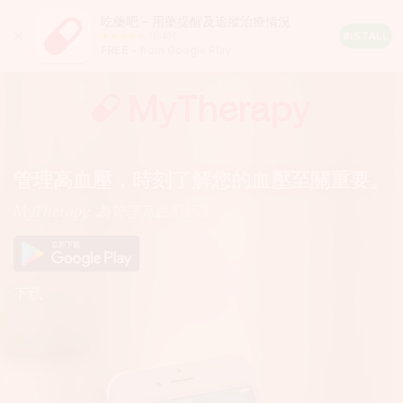
吃藥吧 – 用藥提醒及追蹤治療情況
Close
118491
Android
INSTALL
FREE
– from Google Play
Rating:
4.5
out
of
5
stars
(calculated
from
a
管理高血壓，時刻了解您的血壓至關重要。
total
of
MyTherapy: 為管理高血壓而設
118491
reviews)
下载