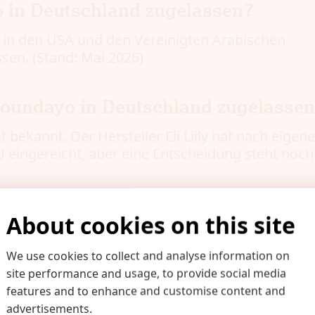
o in Deutschland zugelassen?
 in den USA und den Vereinigten Arabischen
sen. (Stand: Mai 2026)
oundayo in Deutschland zugelasse
t bekannt. Der Hersteller Eli Lilly hat nach eige
U eingereicht, aber eine Entscheidung steht noch
oundayo?
About cookies on this site
an den GLP-1-Rezeptor und aktiviert ihn. GLP-1 i
ppetit und Kalorienaufnahme beteiligt. Foundayo
We use cookies to collect and analyse information on
nahme und verzögert die Magenentleerung. Verei
site performance and usage, to provide social media
kann helfen, schneller satt zu werden und insg
features and to enhance and customise content and
advertisements.