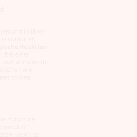
t
jemand in Ihrer
erkrankt ist,
gische Reaktion
. Bei einer
 oder anhaltende
eichen wie
not
sollten
die maximale
vermieden
eiten, wenn es