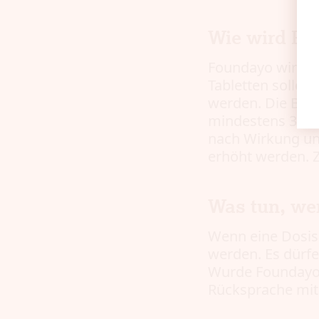
Wie wird F
Foundayo wird e
Tabletten sollen
werden. Die Beha
mindestens 30 Ta
nach Wirkung und
erhöht werden. Z
Was tun, we
Wenn eine Dosis
werden. Es dürf
Wurde Foundayo 
Rücksprache mit 