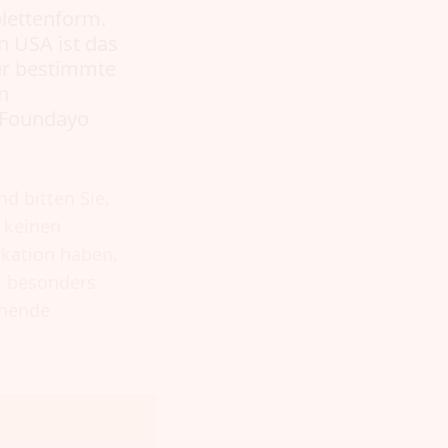
lettenform.
n USA ist das
für bestimmte
n
t Foundayo
nd bitten Sie,
t keinen
ikation haben,
t besonders
ehende