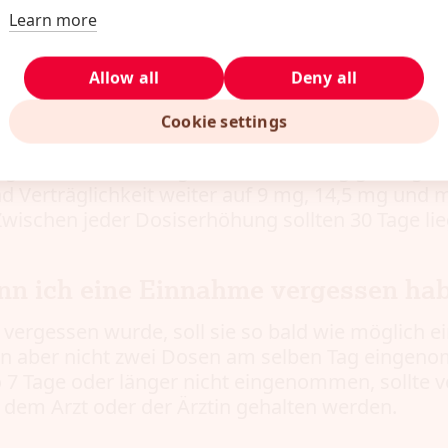
Learn more
oundayo eingenommen?
Allow all
Deny all
inmal täglich oral eingenommen, mit oder ohne
 im Ganzen geschluckt und nicht geteilt, zerdrück
Cookie settings
ndlung beginnt mit 0,8 mg einmal täglich, nach 
gen wird auf 2,5 mg und dann 5,5 mg gesteigert
 Verträglichkeit weiter auf 9 mg, 14,5 mg und 
wischen jeder Dosiserhöhung sollten 30 Tage lie
nn ich eine Einnahme vergessen ha
 vergessen wurde, soll sie so bald wie möglich
en aber nicht zwei Dosen am selben Tag einge
7 Tage oder länger nicht eingenommen, sollte 
dem Arzt oder der Ärztin gehalten werden.