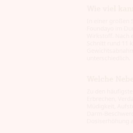
Wie viel ka
In einer großen
Foundayo im Dur
Wirkstoff. Nach 
Schnitt rund 11 
Gewichtsabnahme 
unterschiedlich.
Welche Neb
Zu den häufigste
Erbrechen, Ver
Müdigkeit, Aufs
Darm-Beschwerde
Dosiserhöhung a