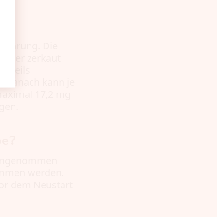
 Nahrung. Die
t oder zerkaut
jeweils
. Danach kann je
maximal 17,2 mg
gen.
be?
 eingenommen
nommen werden.
vor dem Neustart