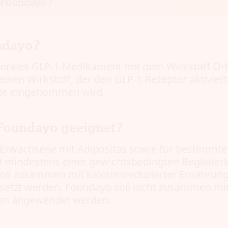
 Foundayo?
ndayo?
 orales GLP-1-Medikament mit dem Wirkstoff Orf
einen Wirkstoff, der den GLP-1-Rezeptor aktivier
ette eingenommen wird.
 Foundayo geeignet?
r Erwachsene mit Adipositas sowie für bestimmt
 mindestens einer gewichtsbedingten Begleite
soll zusammen mit kalorienreduzierter Ernährun
etzt werden. Foundayo soll nicht zusammen mit
en angewendet werden.