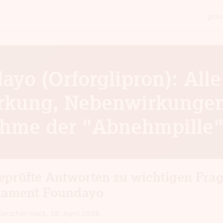
präs
yo (Orforglipron): Alle
rkung, Nebenwirkunge
hme der "Abnehmpille
eprüfte Antworten zu wichtigen Fra
kament Foundayo
 Kerscher-Hack
,
28. April 2026