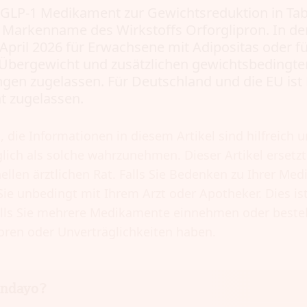
 GLP-1 Medikament zur Gewichtsreduktion in Tab
 Markenname des Wirkstoffs Orforglipron. In de
t April 2026 für Erwachsene mit Adipositas oder 
Übergewicht und zusätzlichen gewichtsbedingte
ngen zugelassen. Für Deutschland und die EU is
ht zugelassen.
, die Informationen in diesem Artikel sind hilfreich u
glich als solche wahrzunehmen. Dieser Artikel ersetz
ellen ärztlichen Rat. Falls Sie Bedenken zu Ihrer Med
ie unbedingt mit Ihrem Arzt oder Apotheker. Dies is
falls Sie mehrere Medikamente einnehmen oder best
oren oder Unverträglichkeiten haben.
undayo?