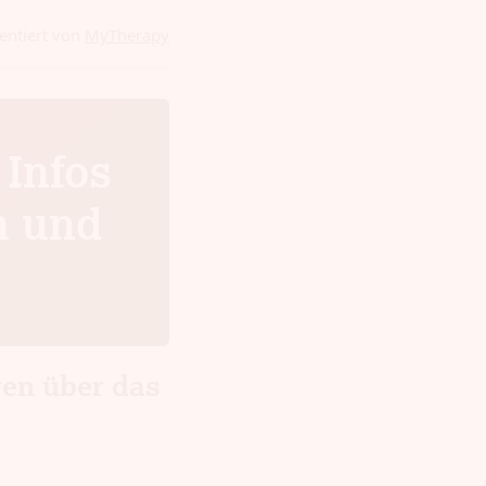
entiert von
MyTherapy
 Infos
n und
"
gen über das