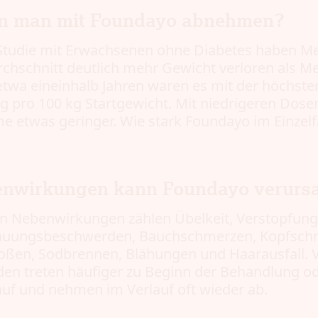
nn man mit Foundayo abnehmen?
 Studie mit Erwachsenen ohne Diabetes haben M
chschnitt deutlich mehr Gewicht verloren als 
etwa eineinhalb Jahren waren es mit der höchste
kg pro 100 kg Startgewicht. Mit niedrigeren Dose
etwas geringer. Wie stark Foundayo im Einzelfall
enwirkungen kann Foundayo verurs
n Nebenwirkungen zählen Übelkeit, Verstopfung,
dauungsbeschwerden, Bauchschmerzen, Kopfsch
toßen, Sodbrennen, Blähungen und Haarausfall. 
n treten häufiger zu Beginn der Behandlung od
uf und nehmen im Verlauf oft wieder ab.