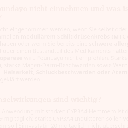
Foundayo nicht einnehmen und was is
?
icht eingenommen werden, wenn Sie selbst oder 
inmal an
medullärem Schilddrüsenkrebs (MTC)
haben oder wenn Sie bereits eine
schwere aller
f oder einen Bestandteil des Medikaments hatten
roparese
wird Foundayo nicht empfohlen. Starke
, starke Magen-Darm-Beschwerden sowie Warnz
, Heiserkeit, Schluckbeschwerden oder Atem
bgeklärt werden.
selwirkungen sind wichtig?
ger Anwendung mit starken CYP3A4-Hemmern ist 
9 mg täglich; starke CYP3A4-Induktoren sollen 
 soll Simvastatin 20 mg täglich nicht überschr