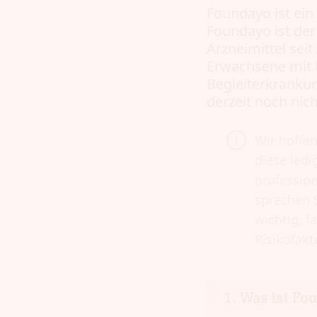
Foundayo ist ein
Foundayo ist der
Arzneimittel sei
Erwachsene mit 
Begleiterkranku
derzeit noch nic
Wir hoffen
diese ledi
profession
sprechen S
wichtig, 
Risikofakt
Was ist Fo