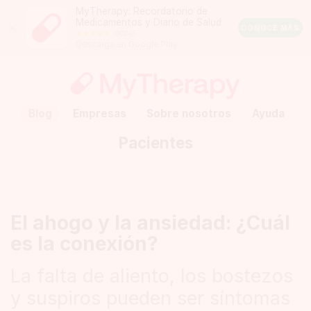
MyTherapy: Recordatorio de
Medicamentos y Diario de Salud
Close
CONOCE MÁS
190245
Android
Descarga en Google Play
Rating:
4.5
out
of
5
stars
(calculated
Blog
Empresas
Sobre nosotros
Ayuda
from
a
Pacientes
total
of
190245
reviews)
El ahogo y la ansiedad: ¿Cuál
es la conexión?
La falta de aliento, los bostezos
y suspiros pueden ser síntomas