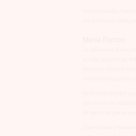
A continuación, hacem
con Esclerosis Múltipl
Maria Pombo
La influencer Maria 
un año, anunció en red
Hizo este anuncio mie
tratamiento que fue c
En el video explicó qu
tras sentir ese síntom
de alerta ya que su ma
Tras realizar resonanc