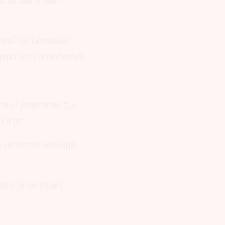
ue ha destacado
rama de televisión
orno eran conscientes.
ta el programa ‘’La
Vieja’’.
 esclerosis múltiple
r a la causa del