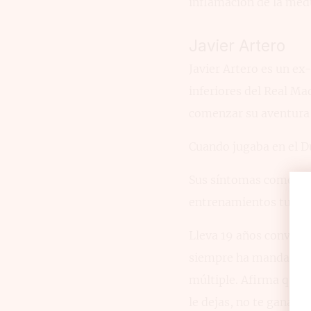
inflamación de la médu
Javier Artero
Javier Artero es un ex
inferiores del Real Ma
comenzar su aventura i
Cuando jugaba en el Du
Sus síntomas comenza
entrenamientos tuviero
Lleva 19 años convivie
siempre ha mandado un
múltiple. Afirma que l
le dejas, no te ganara.