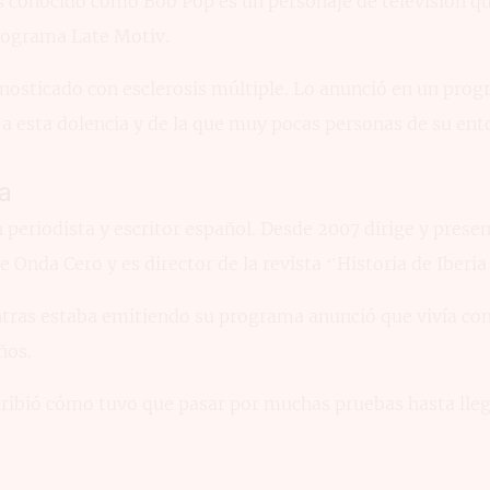
 conocido como Bob Pop es un personaje de televisión q
rograma Late Motiv.
gnosticado con esclerosis múltiple. Lo anunció en un prog
a esta dolencia y de la que muy pocas personas de su ent
a
periodista y escritor español. Desde 2007 dirige y presen
e Onda Cero y es director de la revista ‘’Historia de Iberia 
ntras estaba emitiendo su programa anunció que vivía con
ños.
ribió cómo tuvo que pasar por muchas pruebas hasta llega