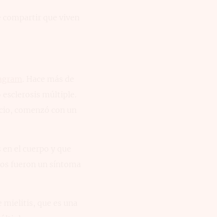
 compartir que viven
tagram
. Hace más de
 esclerosis múltiple.
ncio, comenzó con un
 en el cuerpo y que
eos fueron un síntoma
 mielitis, que es una