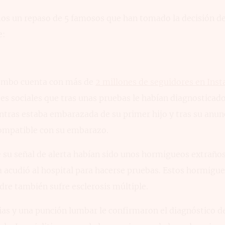
os un repaso de 5 famosos que han tomado la decisión de
e:
Pombo cuenta con más de
2 millones de seguidores en Ins
es sociales que tras unas pruebas le habían diagnosticado
ntras estaba embarazada de su primer hijo y tras su anu
ompatible con su embarazo.
e su señal de alerta habían sido unos hormigueos extraños
a acudió al hospital para hacerse pruebas. Estos hormigu
dre también sufre esclerosis múltiple.
ias y una punción lumbar le confirmaron el diagnóstico de