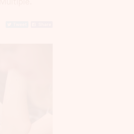
Múltiple.
Tweet
Share