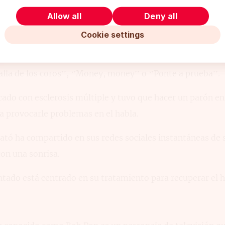
Allow all
Deny all
Cookie settings
sentador y locutor de radio y televisión español. Fue uno 
yección a principios de la década de 2010. Entre sus pr
lla de los coros’’, ‘’Money, money’’ o ‘’Ponte a prueba’’.
cado con esclerosis múltiple y tuvo que hacer un parón en 
provocarle problemas en el habla.
ató ha compartido en sus redes sociales instantáneas de s
on una sonrisa.
tado está centrado en su tratamiento para recuperar el h