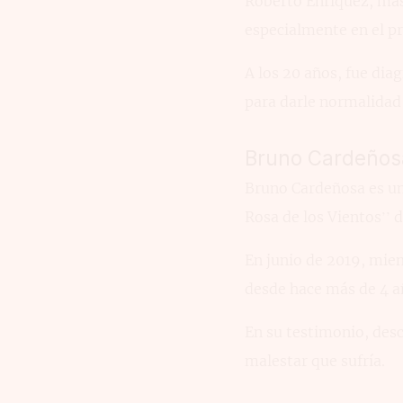
Roberto Enriquez, más
especialmente en el p
A los 20 años, fue dia
para darle normalidad 
Bruno Cardeños
Bruno Cardeñosa es un 
Rosa de los Vientos’’ d
En junio de 2019, mie
desde hace más de 4 a
En su testimonio, desc
malestar que sufría.