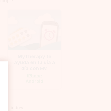
últiple.
MyTherapy te
ayuda en tu día a
día con EM
iPhone
Android
evos límites.