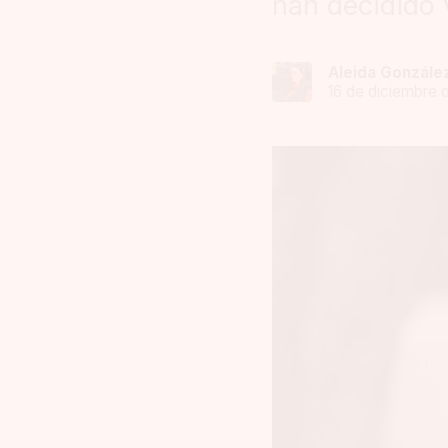
han decidido v
Aleida Gonzále
16 de diciembre 