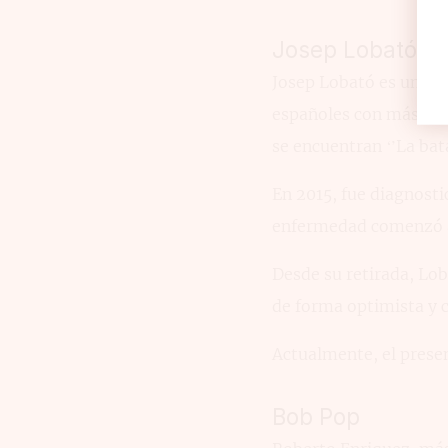
Josep Lobató
Josep Lobató es un pre
españoles con más pro
se encuentran ‘’La bata
En 2015, fue diagnosti
enfermedad comenzó a 
Desde su retirada, Lob
de forma optimista y c
Actualmente, el presen
Bob Pop