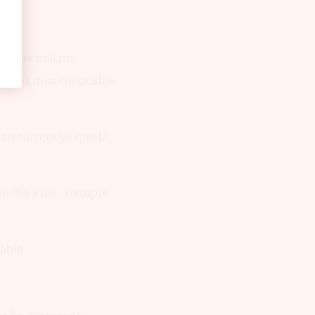
de los rostros
ogramas más conocidos
su carrera ya que la
u día a día, siempre
abla.