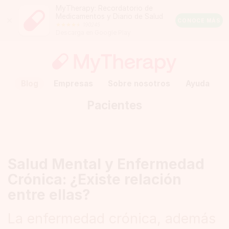
MyTherapy: Recordatorio de
Medicamentos y Diario de Salud
Close
CONOCE MÁS
190245
Android
Descarga en Google Play
Rating:
4.5
out
of
5
stars
(calculated
Blog
Empresas
Sobre nosotros
Ayuda
from
a
Pacientes
total
of
190245
reviews)
Salud Mental y Enfermedad
Crónica: ¿Existe relación
entre ellas?
La enfermedad crónica, además