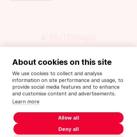
About cookies on this site
Presse
PharmaWiki
Mentions légales et politique de confidentialité
We use cookies to collect and analyse
Conditions d’utilisation [MyTherapy]
information on site performance and usage, to
Terms of use [MyTherapy]
provide social media features and to enhance
and customise content and advertisements.
Français
Learn more
MyTherapy est un produit de
smartpatient
Allow all
Deny all