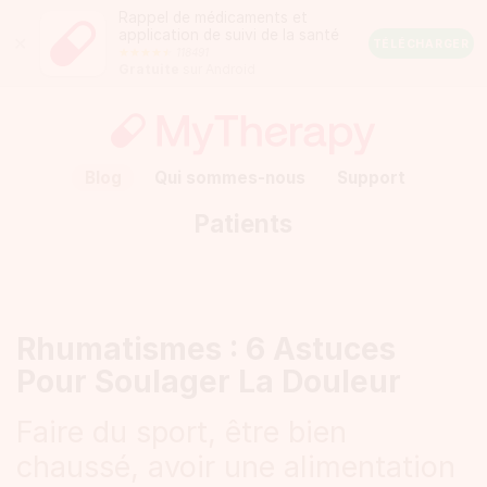
Rappel de médicaments et
application de suivi de la santé
Close
TÉLÉCHARGER
118491
Android
Gratuite
sur Android
Rating:
4.5
out
of
5
stars
(calculated
Blog
Qui sommes-nous
Support
from
a
Patients
total
of
118491
reviews)
Rhumatismes : 6 Astuces
Pour Soulager La Douleur
Faire du sport, être bien
chaussé, avoir une alimentation