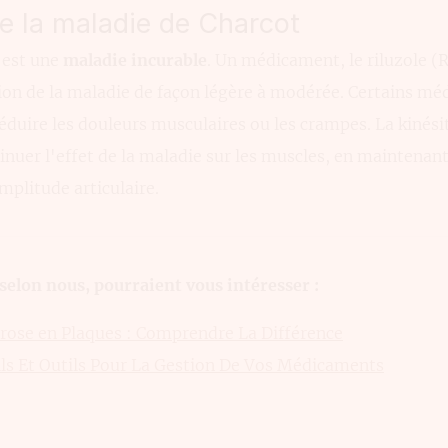
e la maladie de Charcot
 est une
maladie incurable
. Un médicament, le riluzole (R
sion de la maladie de façon légère à modérée. Certains m
 réduire les douleurs musculaires ou les crampes. La kinés
nuer l'effet de la maladie sur les muscles, en maintenant 
mplitude articulaire.
, selon nous, pourraient vous intéresser :
érose en Plaques : Comprendre La Différence
ils Et Outils Pour La Gestion De Vos Médicaments