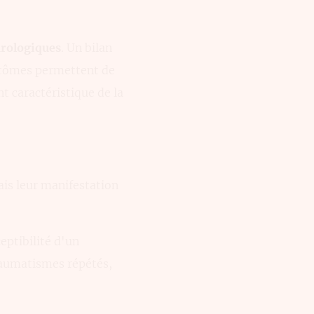
urologiques
. Un bilan
ptômes permettent de
t caractéristique de la
is leur manifestation
eptibilité d'un
traumatismes répétés,