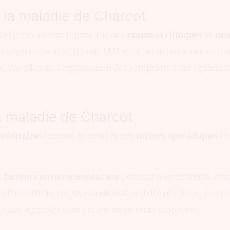
 la maladie de Charcot
ladie de Charcot repose sur des
examens cliniques et ne
romyogramme ainsi qu’une IRM et la persistance des sym
c. Par ailleurs, l’aggravation des symptômes est égalemen
a maladie de Charcot
réditaires
(moins de 10%) et des
formes sporadiques
ma
s
facteurs environnementaux
pourrait augmenter la susc
cette maladie. Un niveau élevé d'activité physique, des 
iques agricoles sont autant de facteurs suspectés.