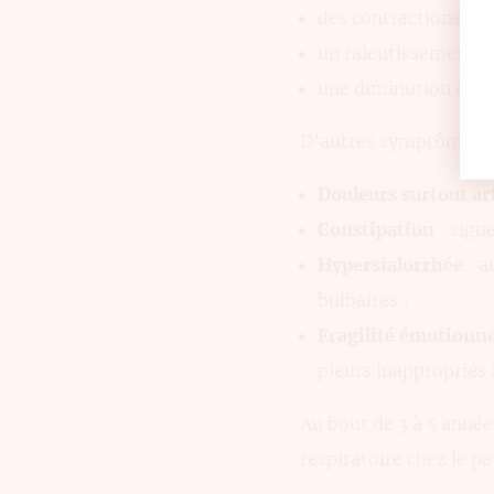
des contractions inv
un ralentissement 
une diminution de l
D'autres symptômes s
Douleurs surtout ar
Constipation
: signe
Hypersialorrhée
: a
bulbaires ;
Fragilité émotionne
pleurs inappropriés à
Au bout de 3 à 5 anné
respiratoire chez le p