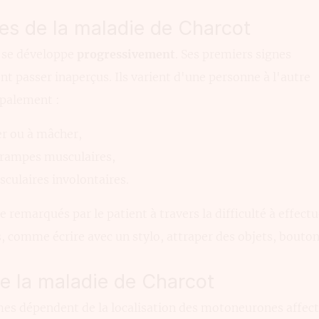
es de la maladie de Charcot
 se développe
progressivement
. Ses premiers signes
t passer inaperçus. Ils varient d'une personne à l'autre
ipalement :
ler ou à mâcher,
 crampes musculaires,
culaires involontaires.
 remarqués par le patient à travers la difficulté à effect
s, comme écrire avec un stylo, attraper des objets, bout
 la maladie de Charcot
s dépendent de la localisation des motoneurones affect