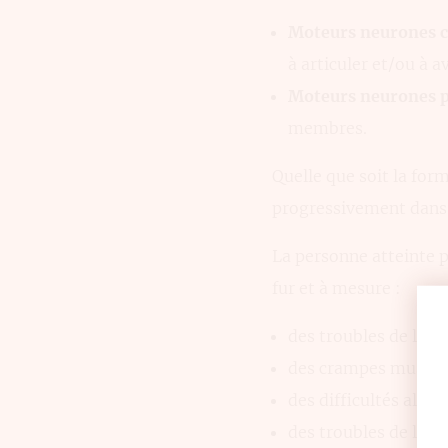
Moteurs neurones 
à articuler et/ou à av
Moteurs neurones p
membres.
Quelle que soit la form
progressivement dans t
La personne atteinte 
fur et à mesure :
des troubles de la pa
des crampes muscula
des difficultés alime
des troubles de la dé