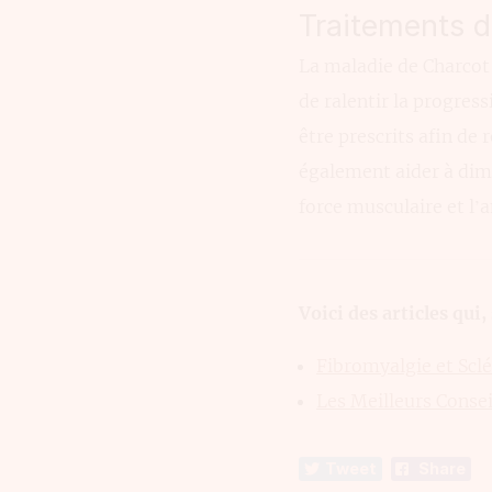
Traitements d
La maladie de Charcot
de ralentir la progres
être prescrits afin de
également aider à dimi
force musculaire et l’a
Voici des articles qui
Fibromyalgie et Scl
Les Meilleurs Conse
Tweet
Share