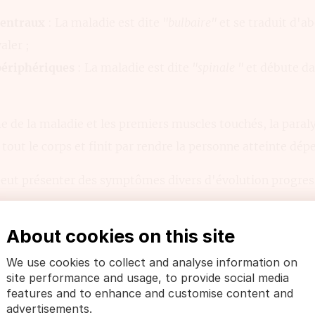
centraux
: La maladie est dite
"bulbaire"
et se traduit d'ab
aler ;
ériphériques
: La maladie est dite
"spinale "
et débute da
e de la maladie et les premiers muscles touchés, la paraly
out le corps et finit par rendre la personne atteinte dép
peut présenter des symptômes divers d'évolution progres
About cookies on this site
role,
ires,
We use cookies to collect and analyse information on
site performance and usage, to provide social media
ntaires,
features and to enhance and customise content and
glutition,
advertisements.