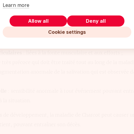
olontaires,
Learn more
des mouvements,
Allow all
Deny all
a masse musculaire, appelée amyotrophie.
Cookie settings
ont communément observés au cours de la maladie :
ticulaires
: liées à la fonte musculaire et aux efforts ;
 très précoce qui doit être traité tout au long de la maladi
ugmentation anormale de la salivation qui est observée d
lle
: sensibilité anormale à tout événement pouvant entra
 la situation.
es de développement, la maladie de Charcot peut causer u
atient, pouvant entraîner son décès.