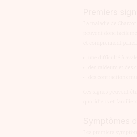
Premiers sign
La maladie de Charcot
peuvent donc facilemen
et comprennent princ
une difficulté à ava
des raideurs et des
des contractions mus
Ces signes peuvent être
quotidiens et familier
Symptômes de
Les premiers symptôme