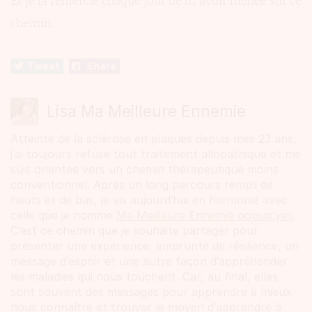
Et je la remercie chaque jour de m’avoir menée sur ce
chemin.
Tweet
Share
Lisa Ma Meilleure Ennemie
Atteinte de la sclérose en plaques depuis mes 23 ans,
j’ai toujours refusé tout traitement allopathique et me
suis orientée vers un chemin thérapeutique moins
conventionnel. Après un long parcours rempli de
hauts et de bas, je vis aujourd’hui en harmonie avec
celle que je nomme
Ma Meilleure Ennemie popup:yes
.
C’est ce chemin que je souhaite partager pour
présenter une expérience, emprunte de résilience, un
message d’espoir et une autre façon d’appréhender
les maladies qui nous touchent. Car, au final, elles
sont souvent des messages pour apprendre à mieux
nous connaître et trouver le moyen d’apprendre à