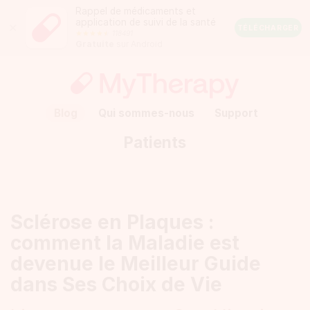
Rappel de médicaments et
application de suivi de la santé
Close
TÉLÉCHARGER
118491
Android
Gratuite
sur Android
Rating:
4.5
out
of
5
stars
(calculated
Blog
Qui sommes-nous
Support
from
a
Patients
total
of
118491
reviews)
Sclérose en Plaques :
comment la Maladie est
devenue le Meilleur Guide
dans Ses Choix de Vie