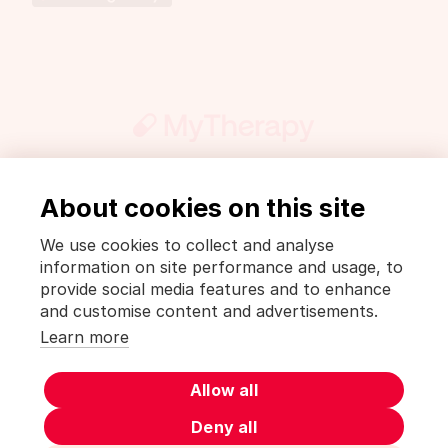
About cookies on this site
Presse
PharmaWiki
Mentions légales et politique de confidentialité
We use cookies to collect and analyse
Conditions d’utilisation [MyTherapy]
information on site performance and usage, to
Terms of use [MyTherapy]
provide social media features and to enhance
and customise content and advertisements.
Français
Learn more
MyTherapy est un produit de
smartpatient
Allow all
Deny all