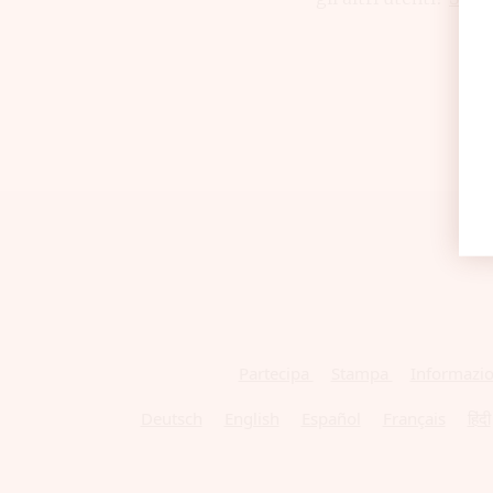
Partecipa
Stampa
Informazion
Deutsch
English
Español
Français
हिंदी