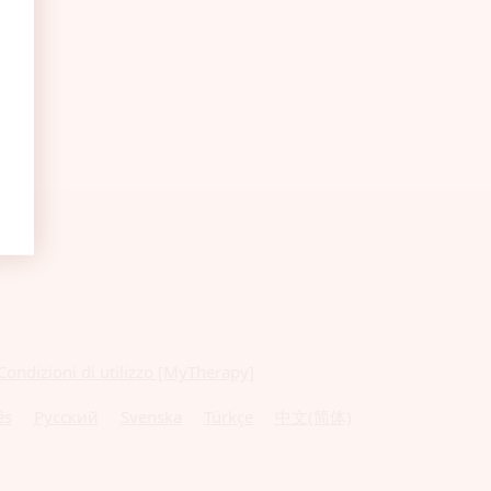
Condizioni di utilizzo [MyTherapy]
ês
Русский
Svenska
Türkçe
中文(简体)