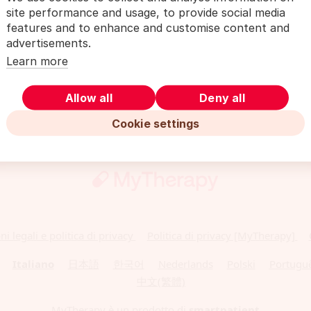
site performance and usage, to provide social media
features and to enhance and customise content and
advertisements.
Learn more
Allow all
Deny all
Cookie settings
i legali e politica di privacy
Politica di privacy [MyTherapy]
Italiano
日本語
한국어
Nederlands
Polski
Portugu
中文(繁體)
MyTherapy è un prodotto di
smartpatient