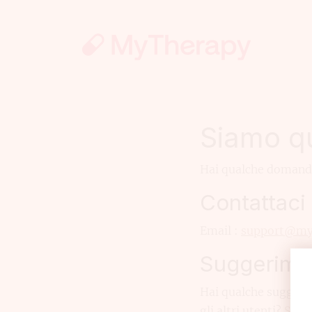
Siamo qu
Hai qualche domand
Contattaci
Email :
support@my
Suggerime
Hai qualche sugger
gli altri utenti?
Scriv