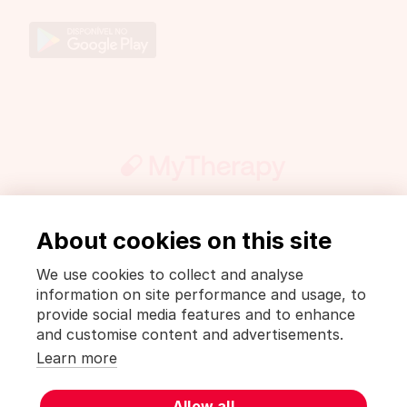
About cookies on this site
Imprensa
FarmaWiki
Informação legal e política de privacidade
We use cookies to collect and analyse
Política de privacidade [MyTherapy]
information on site performance and usage, to
Termos de uso [MyTherapy]
provide social media features and to enhance
and customise content and advertisements.
Português
Learn more
MyTherapy é um produto de
smartpatient
Allow all