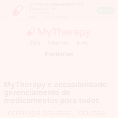
Lembrete para medicamentos e
diário de saúde
Close
INSTALAR
118491
Android
Download em no Google Play
Rating:
4.5
out
of
5
stars
(calculated
Blog
Sobre nós
Ajuda
from
a
Pacientes
total
of
118491
reviews)
MyTherapy e acessibilidade:
gerenciamento de
medicamentos para todos
Tecnologia assistiva, recursos