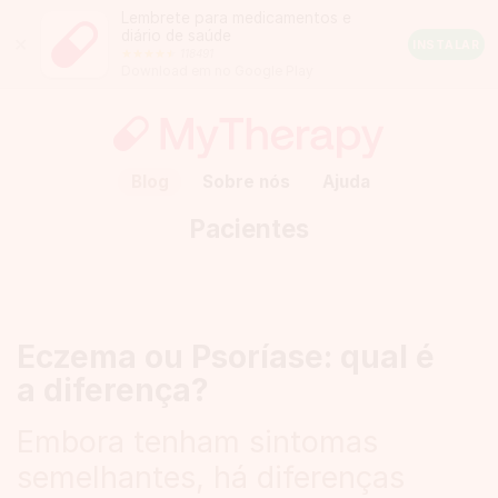
Lembrete para medicamentos e
diário de saúde
Close
INSTALAR
118491
Android
Download em no Google Play
Rating:
4.5
out
of
5
stars
(calculated
Blog
Sobre nós
Ajuda
from
a
Pacientes
total
of
118491
reviews)
Eczema ou Psoríase: qual é
a diferença?
Embora tenham sintomas
semelhantes, há diferenças