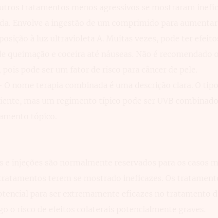
utros tratamentos menos agressivos se mostraram inefic
a. Envolve a ingestão de um comprimido para aumentar 
posição à luz ultravioleta A. Muitas vezes, pode ter efeito
de queimação e coceira até náuseas. Não é recomendado 
 pois pode ser um fator de risco para câncer de pele.
 O nome terapia combinada é uma descrição clara. O tip
iente, mas um regimento típico pode ser UVB combinado
tamento tópico.
 e injeções são normalmente reservados para os casos m
 tratamentos terem se mostrado ineficazes. Os tratament
otencial para ser extremamente eficazes no tratamento d
 o risco de efeitos colaterais potencialmente graves.