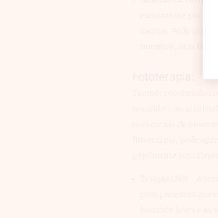
exatamente por que 
coceira. Pode ser u
mínimos, mas tem um
Fototerapia:
Também conhecida como
natural e / ou artific
com camas de bronzea
fototerapia, pode apre
geralmente considerad
Terapia UVB - A ter
para pacientes que n
bastante leves e as