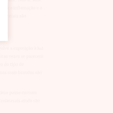
nuir a inflamação e a
olaterais são
lve a exposição à luz
muitas vezes se parecem
o do tipo de
rmas mais brandas são
róximo passo comum
colaterais ainda são