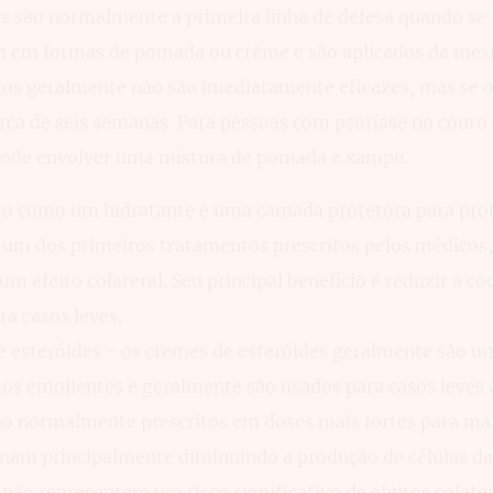
s são normalmente a primeira linha de defesa quando se t
m em formas de pomada ou crème e são aplicados da me
tos geralmente não são imediatamente eficazes, mas se o
ca de seis semanas. Para pessoas com psoríase no couro 
ode envolver uma mistura de pomada e xampu.
o como um hidratante e uma camada protetora para prot
um dos primeiros tratamentos prescritos pelos médicos
 efeito colateral. Seu principal benefício é reduzir a co
a casos leves.
 esteróides - os cremes de esteróides geralmente são
aos emolientes e geralmente são usados para casos leves
ão normalmente prescritos em doses mais fortes para ma
ionam principalmente diminuindo a produção de células da
ão representem um risco significativo de efeitos colater