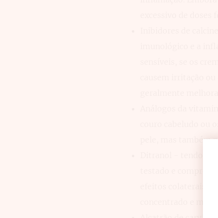
excessivo de doses f
Inibidores de calci
imunológico e a inf
sensíveis, se os cr
causem irritação ou
geralmente melhor
Análogos da vitami
couro cabeludo ou o
pele, mas também p
Ditranol - tendo sid
testado e comprovad
efeitos colaterais 
concentrado e manch
Alcatrão de carvão -