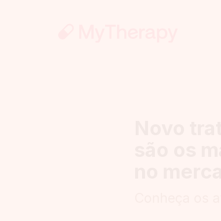
Novo tra
são os m
no merc
Conheça os a