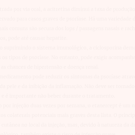
rada por via oral, a acitretina diminui a taxa de produção
rvado para casos graves de psoríase. Há uma variedade de
mais comuns são secura dos lops / passagens nasais e rac
s, pode até causar hepatite.
do suprimindo o sistema imunológico, a ciclosporina demo
 os tipos de psoríase. No entanto, pode exigir acompan
as chances de hipertensão e doença renal.
medicamento pode reduzir os sintomas da psoríase atrav
 da pele e da inibição da inflamação. Não deve ser tomad
 e é importante não beber durante o tratamento.
o por injeção duas vezes por semana, o etanercept é um
s colaterais potenciais mais graves desta lista. O principa
cutânea no local da injeção, mas, devido à natureza da d
ológico, também existe o risco de infecção grave.