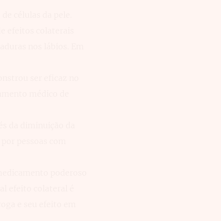
 de células da pele.
 efeitos colaterais
haduras nos lábios. Em
nstrou ser eficaz no
hamento médico de
és da diminuição da
o por pessoas com
 medicamento poderoso
l efeito colateral é
roga e seu efeito em