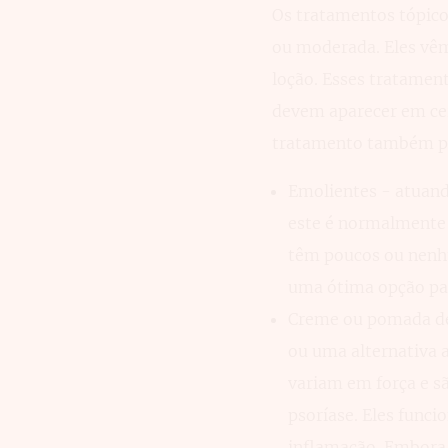
Os tratamentos tópico
ou moderada. Eles vê
loção. Esses tratamen
devem aparecer em cer
tratamento também p
Emolientes - atuand
este é normalmente 
têm poucos ou nenhum
uma ótima opção par
Creme ou pomada de
ou uma alternativa 
variam em força e s
psoríase. Eles func
inflamação. Embora n