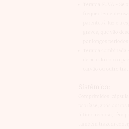
Terapia PUVA - Se o
freqüentemente usad
parentes à luz e a ex
graves, que vão des
por longos períodos,
Terapia combinada -
de acordo com o pac
carvão ou outro tra
Sistêmico:
Comprimidos, cápsulas
psoríase, após outros
último recurso, têm p
também trazem consigo