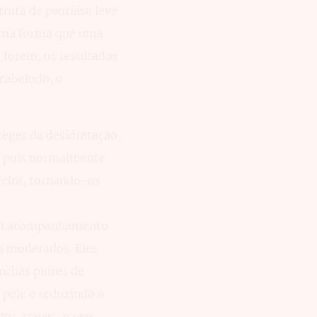
rata de psoríase leve
sma forma que uma
 forem, os resultados
cabeludo, o
eger da desidratação,
, pois normalmente
ceira, tornando-os
 um acompanhamento
 a moderados. Eles
nchas piores de
 pele e reduzindo a
ais graves, o uso