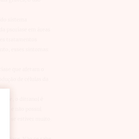
 do sistema
da psoríase em áreas
ses tratamentos
nto, esses sintomas
íase que afetam o
odução de células da
íase, o ditranol é
pele e não possui
imar se estiver muito
psoríase. Não se sabe