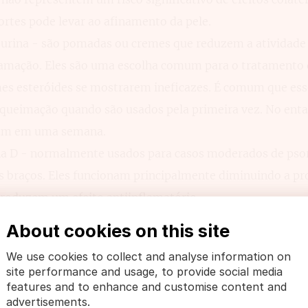
ortes pode levar ao afinamento da pele.
neurina - são pomadas ou cremes que reduzem a atividade
lamação. Eles são uma escolha comum para o tratamento 
emes esteróides se mostrarem ineficazes. É comum que es
 queimação quando são usados pela primeira vez. No enta
am em uma semana.
na D - normalmente usados para casos moderados de psor
s braços. Eles funcionam principalmente diminuindo a pr
roduzem um efeito antiinflamatório.
o usado por mais de cinquenta anos no tratamento da psor
About cookies on this site
o. Tem sido eficaz na redução da produção de células da 
We use cookies to collect and analyse information on
importantes. No entanto, é importante notar que pode que
site performance and usage, to provide social media
ará tudo o que tocar.
features and to enhance and customise content and
advertisements.
 Este é um dos, se não o mais antigo, tratamentos para a 