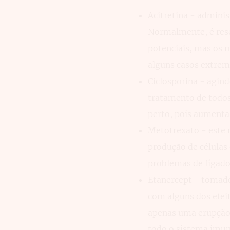
Acitretina - administ
Normalmente, é rese
potenciais, mas os 
alguns casos extremo
Ciclosporina - agin
tratamento de todos
perto, pois aumenta 
Metotrexato - este 
produção de células
problemas de fígado
Etanercept - tomad
com alguns dos efeito
apenas uma erupção 
todo o sistema imun