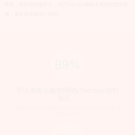
医生，药剂师还是护士，MyTherapy都能支持您和您的患
生
者，更好地实现治疗目标。
和
病
人
之
间
的
89%
沟
通
受访者能正确使用MyTherapy按时
服药。
柏林Charité大学医学院老年医学研究组 —— 2型糖尿
病患者研究