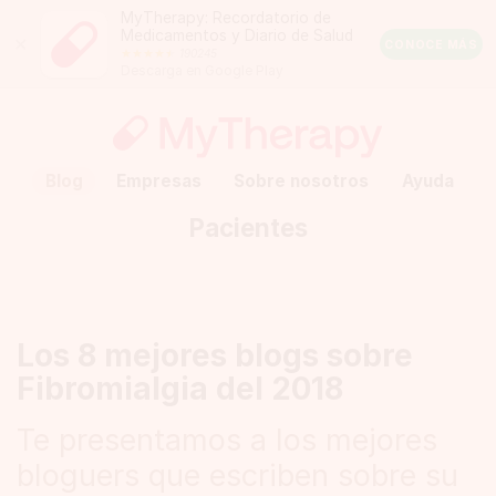
MyTherapy: Recordatorio de
Medicamentos y Diario de Salud
Close
CONOCE MÁS
190245
Android
Descarga en Google Play
Rating:
4.5
out
of
5
stars
(calculated
Blog
Empresas
Sobre nosotros
Ayuda
from
a
Pacientes
total
of
190245
reviews)
Los 8 mejores blogs sobre
Fibromialgia del 2018
Te presentamos a los mejores
bloguers que escriben sobre su