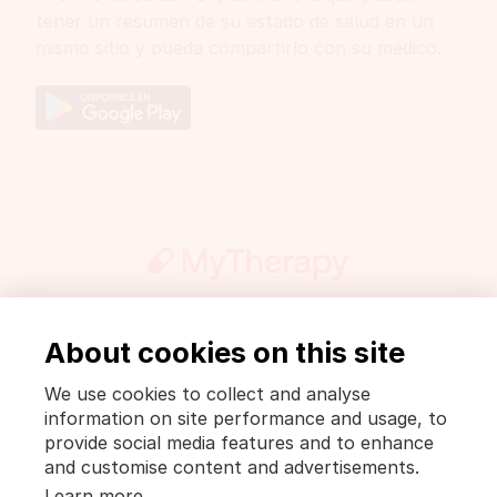
tener un resumen de su estado de salud en un
mismo sitio y pueda compartirlo con su médico.
About cookies on this site
Participar
Prensa
FarmaWiki
Información legal y política de privacidad
We use cookies to collect and analyse
Política de privacidad [MyTherapy]
information on site performance and usage, to
Condiciones de uso [MyTherapy]
provide social media features and to enhance
and customise content and advertisements.
Español
Learn more