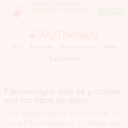
MyTherapy: Recordatorio de
Medicamentos y Diario de Salud
Close
CONOCE MÁS
190245
Android
Descarga en Google Play
Rating:
4.5
out
of
5
stars
(calculated
Blog
Empresas
Sobre nosotros
Ayuda
from
a
Pacientes
total
of
190245
reviews)
Fibromialgia: Qué es y cuáles
son los tipos de dolor
Una colaboración de Mónica, La
Loca Fibromiálgica: ¿Sabías que