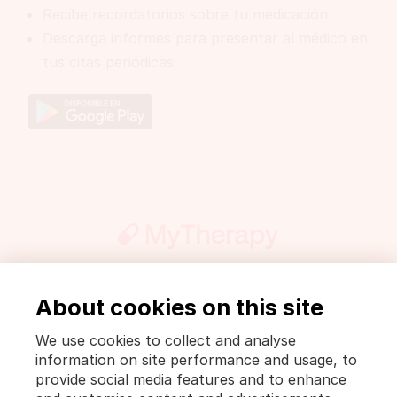
Recibe recordatorios sobre tu medicación
Descarga informes para presentar al médico en
tus citas periódicas
About cookies on this site
Participar
Prensa
FarmaWiki
Información legal y política de privacidad
We use cookies to collect and analyse
Política de privacidad [MyTherapy]
information on site performance and usage, to
Condiciones de uso [MyTherapy]
provide social media features and to enhance