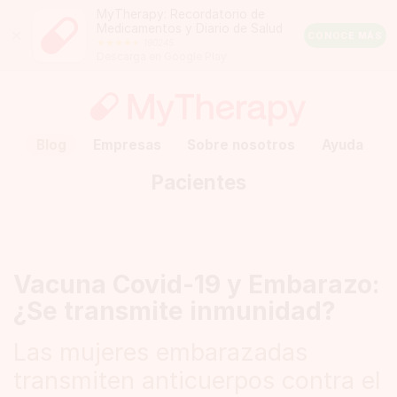
MyTherapy: Recordatorio de
Medicamentos y Diario de Salud
Close
CONOCE MÁS
190245
Android
Descarga en Google Play
Rating:
4.5
out
of
5
stars
(calculated
Blog
Empresas
Sobre nosotros
Ayuda
from
a
Pacientes
total
of
190245
reviews)
Vacuna Covid-19 y Embarazo:
¿Se transmite inmunidad?
Las mujeres embarazadas
transmiten anticuerpos contra el