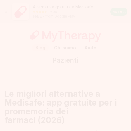
Alternativa gratuita a Medisafe
Close
118491
Android
INSTALL
FREE
– from Google Play
Rating:
4.5
out
of
5
stars
(calculated
Blog
Chi siamo
Aiuto
from
a
Pazienti
total
of
118491
reviews)
Le migliori alternative a
Medisafe: app gratuite per i
promemoria dei
farmaci (2026)