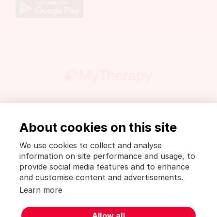
Partecipa
Stampa
About cookies on this site
Informazioni legali e politica di privacy
Politica di privacy [MyTherapy]
We use cookies to collect and analyse
Condizioni di utilizzo [MyTherapy]
information on site performance and usage, to
provide social media features and to enhance
Deutsch
English
Español
Français
Italiano
and customise content and advertisements.
Nederlands
Português
Learn more
MyTherapy è un prodotto di
smartpatient
Allow all