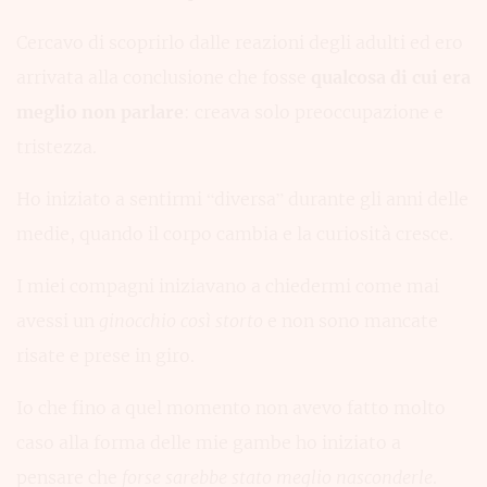
Cercavo di scoprirlo dalle reazioni degli adulti ed ero
arrivata alla conclusione che fosse
qualcosa di cui era
meglio non parlare
: creava solo preoccupazione e
tristezza.
Ho iniziato a sentirmi “diversa” durante gli anni delle
medie, quando il corpo cambia e la curiosità cresce.
I miei compagni iniziavano a chiedermi come mai
avessi un
ginocchio così storto
e non sono mancate
risate e prese in giro.
Io che fino a quel momento non avevo fatto molto
caso alla forma delle mie gambe ho iniziato a
pensare che
forse sarebbe stato meglio nasconderle
.