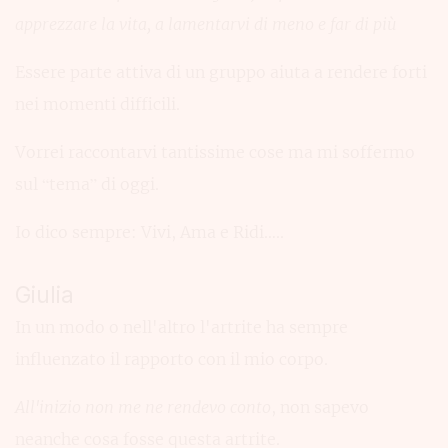
apprezzare la vita, a lamentarvi di meno e far di più
Essere parte attiva di un gruppo aiuta a rendere forti
nei momenti difficili.
Vorrei raccontarvi tantissime cose ma mi soffermo
sul “tema” di oggi.
Io dico sempre: Vivi, Ama e Ridi…..
Giulia
In un modo o nell'altro l'artrite ha sempre
influenzato il rapporto con il mio corpo.
All'inizio non me ne rendevo conto
, non sapevo
neanche cosa fosse questa artrite.