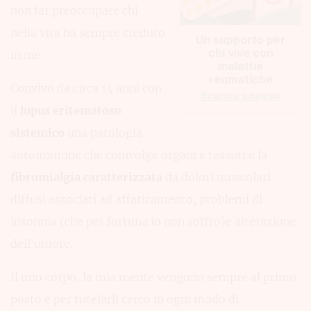
non far preoccupare chi
nella vita ha sempre creduto
Un supporto per
chi vive con
in me.
malattie
reumatiche
Convivo da circa 14 anni con
Scarica adesso
il
lupus eritematoso
sistemico
una patologia
autoimmune che coinvolge organi e tessuti e la
fibromialgia caratterizzata
da dolori muscolari
diffusi associati ad affaticamento, problemi di
insonnia (che per fortuna io non soffro)e alterazione
dell’umore.
Il mio corpo, la mia mente vengono sempre al primo
posto e per tutelarli cerco in ogni modo di