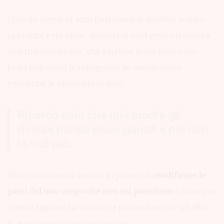
Quando avevo 14 anni l'ortopedico avrebbe voluto
operarmi e mi disse, davanti ai miei genitori quasi a
volermi convincere, che sarebbe stato molto più
bello indossare le minigonne se avessi avuto
entrambe le ginocchia in asse.
Ricordo solo che mia madre gli
rivolse parole poco gentili e poi non
lo vidi più.
Non mi sono mai sentita in potere di
modificare le
parti del mio corpo che non mi piacciono
e forse per
questa ragione ho iniziato a pretendere che gli altri
le accettassero così com'erano.