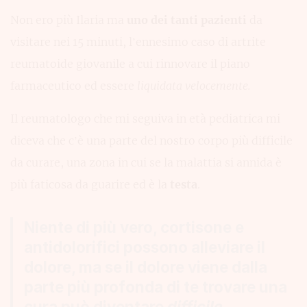
Non ero più Ilaria ma
uno dei tanti pazienti
da
visitare nei 15 minuti, l’ennesimo caso di artrite
reumatoide giovanile a cui rinnovare il piano
farmaceutico ed essere
liquidata velocemente.
Il reumatologo che mi seguiva in età pediatrica mi
diceva che c’è una parte del nostro corpo più difficile
da curare, una zona in cui se la malattia si annida è
più faticosa da guarire ed è la
testa
.
Niente di più vero, cortisone e
antidolorifici possono alleviare il
dolore, ma se il dolore viene dalla
parte più profonda di te trovare una
cura può diventare
difficile
.