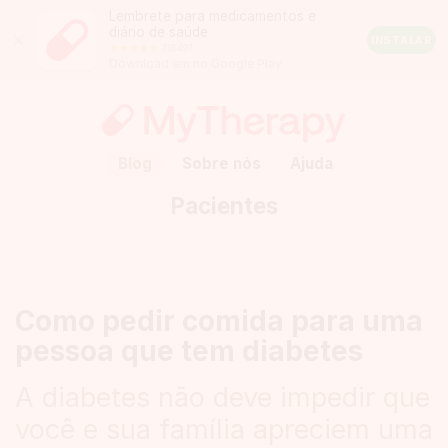
Lembrete para medicamentos e
diário de saúde
Close
INSTALAR
118491
Android
Download em no Google Play
Rating:
4.5
out
of
5
stars
(calculated
Blog
Sobre nós
Ajuda
from
a
Pacientes
total
of
118491
reviews)
Como pedir comida para uma
pessoa que tem diabetes
A diabetes não deve impedir que
você e sua família apreciem uma