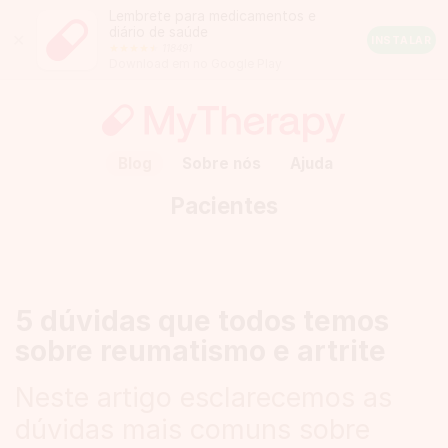
Lembrete para medicamentos e
diário de saúde
Close
INSTALAR
118491
Android
Download em no Google Play
Rating:
4.5
out
of
5
stars
(calculated
Blog
Sobre nós
Ajuda
from
a
Pacientes
total
of
118491
reviews)
5 dúvidas que todos temos
sobre reumatismo e artrite
Neste artigo esclarecemos as
dúvidas mais comuns sobre