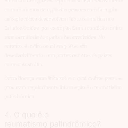
Embora a faringite estreptocócica seja relativamente
comum, menos de 0,3% das pessoas com faringite
estreptocócica desenvolvem febre reumática nos
Estados Unidos, por exemplo. É uma condição muito
rara na maioria dos países desenvolvidos. No
entanto, é muito usual em países em
desenvolvimento e em partes remotas de países
como a Austrália.
Outra doença reumática sobre a qual muitas pessoas
procuram regularmente informação é o reumatismo
palindrómico.
4. O que é o
reumatismo palindrómico?