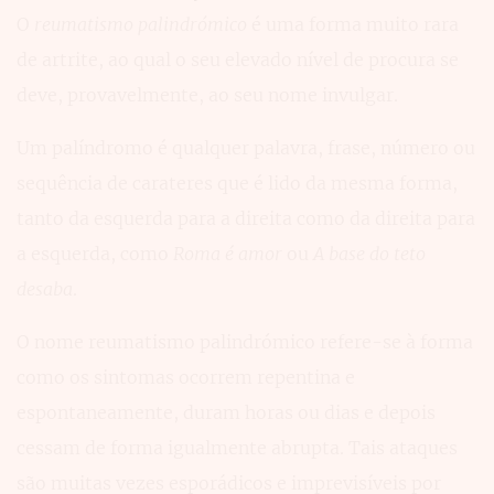
O
reumatismo palindrómico
é uma forma muito rara
de artrite, ao qual o seu elevado nível de procura se
deve, provavelmente, ao seu nome invulgar.
Um palíndromo é qualquer palavra, frase, número ou
sequência de carateres que é lido da mesma forma,
tanto da esquerda para a direita como da direita para
a esquerda, como
Roma é amor
ou
A base do teto
desaba
.
O nome reumatismo palindrómico refere-se à forma
como os sintomas ocorrem repentina e
espontaneamente, duram horas ou dias e depois
cessam de forma igualmente abrupta. Tais ataques
são muitas vezes esporádicos e imprevisíveis por