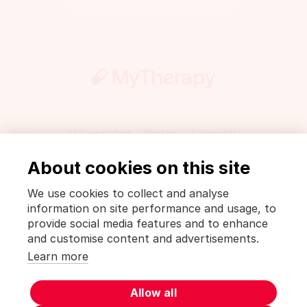
Aktiv werden
Presse
ArzneiWiki
Impressum und Datenschutzerklärung
About cookies on this site
Datenschutzbestimmungen [MyTherapy]
Nutzungsbedingungen [MyTherapy]
We use cookies to collect and analyse
information on site performance and usage, to
Deutsch
English
Español
Français
Italiano
provide social media features and to enhance
日本語
한국어
Polski
Português
Русский
and customise content and advertisements.
Türkçe
中文(简体)
中文(繁體)
Learn more
MyTherapy ist ein Produkt von
smartpatient
Allow all