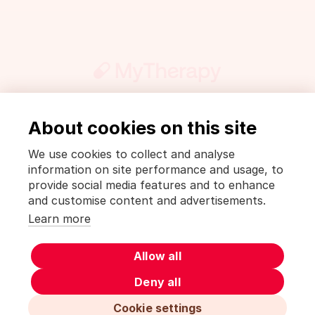
About cookies on this site
Aktiv werden
Presse
ArzneiWiki
Impressum und Datenschutzerklärung
We use cookies to collect and analyse
Datenschutzbestimmungen [MyTherapy]
information on site performance and usage, to
Nutzungsbedingungen [MyTherapy]
provide social media features and to enhance
and customise content and advertisements.
Deutsch
English
Español
Learn more
MyTherapy ist ein Produkt von
smartpatient
Allow all
Deny all
Cookie settings