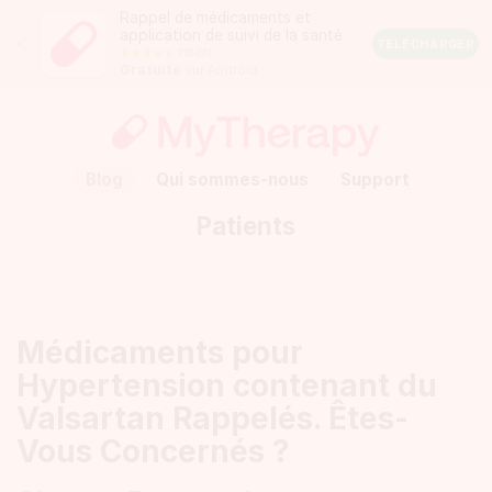
Rappel de médicaments et
application de suivi de la santé
Close
TÉLÉCHARGER
118491
Android
Gratuite
sur Android
Rating:
4.5
out
of
5
stars
(calculated
Blog
Qui sommes-nous
Support
from
a
Patients
total
of
118491
reviews)
Médicaments pour
Hypertension contenant du
Valsartan Rappelés. Êtes-
Vous Concernés ?