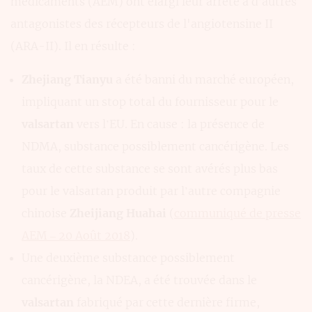
médicaments (AEM) ont élargi leur arrêté à d’autres
antagonistes des récepteurs de l'angiotensine II
(ARA-II). Il en résulte :
Zhejiang Tianyu
a été banni du marché européen,
impliquant un stop total du fournisseur pour le
valsartan
vers l’EU. En cause : la présence de
NDMA, substance possiblement cancérigène. Les
taux de cette substance se sont avérés plus bas
pour le valsartan produit par l’autre compagnie
chinoise
Zheijiang Huahai
(
communiqué de presse
AEM – 20 Août 2018
).
Une deuxième substance possiblement
cancérigène, la NDEA, a été trouvée dans le
valsartan
fabriqué par cette dernière firme,