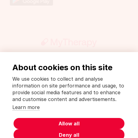
About cookies on this site
Presse
PharmaWiki
Mentions légales et politique de confidentialité
We use cookies to collect and analyse
Conditions d’utilisation [MyTherapy]
information on site performance and usage, to
Terms of use [MyTherapy]
provide social media features and to enhance
and customise content and advertisements.
Deutsch
English
Español
Français
Italiano
Learn more
MyTherapy est un produit de
smartpatient
Allow all
Deny all