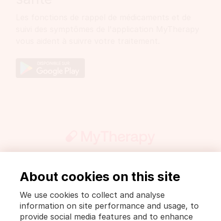
Les fonctions de rappel de médicaments et de
suivi des symptômes de l'application MyTherapy
vous aident à suivre votre traitement.
About cookies on this site
Presse
PharmaWiki
Mentions légales et politique de confidentialité
We use cookies to collect and analyse
Conditions d’utilisation [MyTherapy]
information on site performance and usage, to
Terms of use [MyTherapy]
provide social media features and to enhance