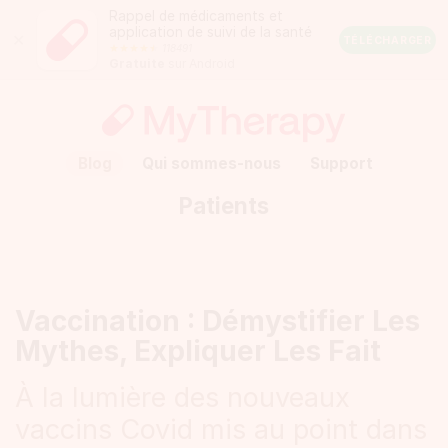
Rappel de médicaments et
application de suivi de la santé
Close
TÉLÉCHARGER
118491
Android
Gratuite
sur Android
Rating:
4.5
out
of
5
stars
(calculated
Blog
Qui sommes-nous
Support
from
a
Patients
total
of
118491
reviews)
Vaccination : Démystifier Les
Mythes, Expliquer Les Fait
À la lumière des nouveaux
vaccins Covid mis au point dans