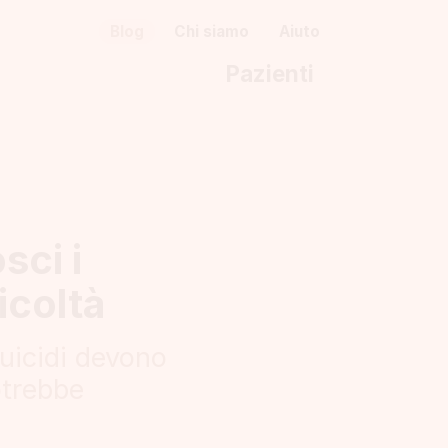
Blog
Chi siamo
Aiuto
Pazienti
sci i
icoltà
suicidi devono
otrebbe