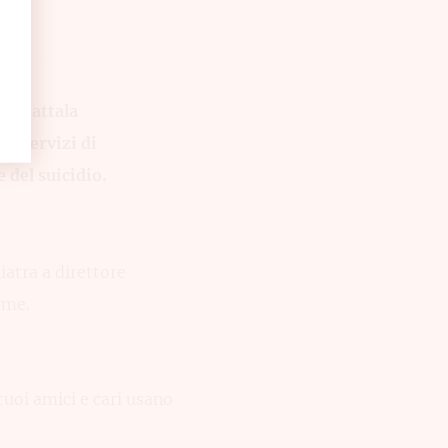
lo.
Contattala
 i servizi di
 del suicidio.
iatra a direttore
rme.
tuoi amici e cari usano