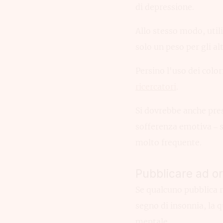
di depressione.
Allo stesso modo, util
solo un peso per gli al
Persino l'uso dei color
ricercatori
.
Si dovrebbe anche pres
sofferenza emotiva – 
molto frequente.
Pubblicare ad ora
Se qualcuno pubblica r
segno di insonnia, la 
mentale.