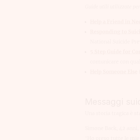
Guide utili utilizzate pe
Help a Friend in Ne
Responding to Suic
National Suicide Pre
5 Step Guide for C
comunicare con qualc
Help Someone Else
(
Messaggi suic
Una storia tragica è s
Simone Back, 42 anni, 
”Ho preso tutte le mie 