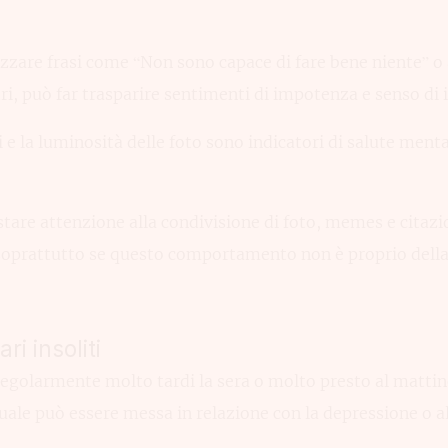
izzare frasi come “Non sono capace di fare bene niente” o
tri, può far trasparire sentimenti di impotenza e senso di i
i e la luminosità delle foto sono indicatori di salute ment
tare attenzione alla condivisione di foto, memes e citazio
soprattutto se questo comportamento non è proprio della
ri insoliti
egolarmente molto tardi la sera o molto presto al mattin
quale può essere messa in relazione con la depressione o al