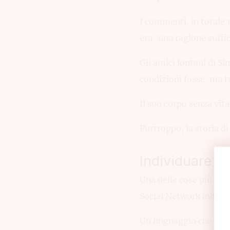
I commenti, in totale 
era “una ragione suffi
Gli amici lontani di Si
condizioni fosse, ma t
Il suo corpo senza vita
Purtroppo, la storia d
Individuare i 
Una delle cose più diff
Social Network indican
Un linguaggio che indic