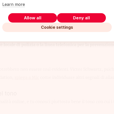
 la vita di quell`individuo potrebbe essere in serio perico
Learn more
Allow all
Deny all
Cookie settings
sona sia in pericolo imminente, agisci immediatamente. 
 la possibilità o avvisa un suo amico o familiare. Chiama
 locale di polizia o la linea telefonica per la prevenzione
trebbero non essere così evidenti. Victor Schwartz, psich
dation,
spiega a Mic
come individuare altri segnali di alla
l tono
lità online, e tu conosci piuttosto bene il tono con cui i 