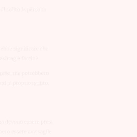
di solito la persona
rebbe significare che
ashtag e faccine.
 grave, ma potrebbero
si al proprio istinto.
za devono essere presi
bero essere avvisaglie