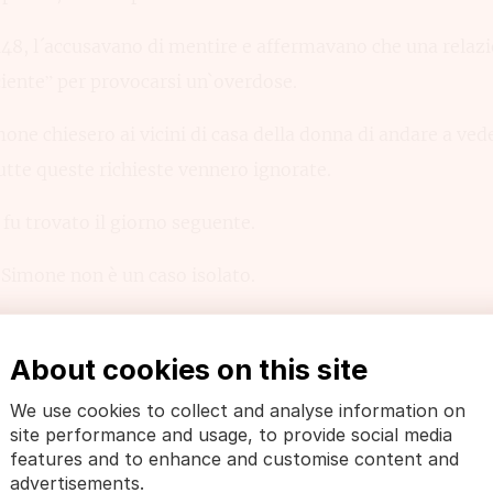
148, l´accusavano di mentire e affermavano che una relaz
ciente” per provocarsi un`overdose.
mone chiesero ai vicini di casa della donna di andare a ve
utte queste richieste vennero ignorate.
 fu trovato il giorno seguente.
i Simone non è un caso isolato.
segnali d´allarme
About cookies on this site
icili quando si tratta di aiutare qualcuno, è riconoscere se 
We use cookies to collect and analyse information on
o intenzioni di suicidio.
site performance and usage, to provide social media
features and to enhance and customise content and
a che la persona è a rischio di suicidio o di autolesionarsi
advertisements.