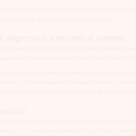
 Schwartz, “se c'è qualcosa di diverso nei contenuti che 
n cui si esprime, dovremmo drizzare le antenne.”
bia, Aggressività, e desiderio di vendetta
da cui traspare uno degli stati d'animo sopra indicati pot
gno di aiuto. Questo comprende anche l'uso che si fa di h
 pubblicazioni adirate non sono avvisaglie di un problema
di allerta. La cosa importante, secondo Schwartz, è affidar
tà utilizzata, tutto dipende dal carattere di una persona.
to tristi
i come la rabbia, anche segnali di isolamento o impoten
oni come “ non voglio alzarmi dal letto… Mai più” potreb