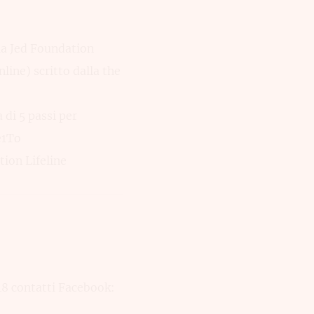
lla Jed Foundation
line) scritto dalla the
 di 5 passi per
e1To
tion Lifeline
48 contatti Facebook: