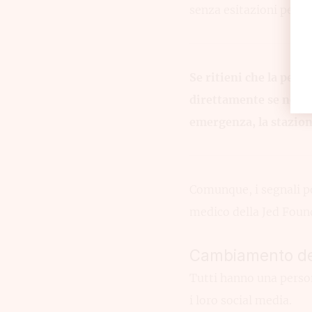
senza esitazioni perché
Se ritieni che la per
direttamente se ne hai
emergenza, la stazione
Comunque, i segnali po
medico della Jed Foun
Cambiamento de
Tutti hanno una persona
i loro social media.