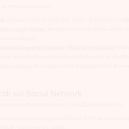
r scrivere questo articolo :
ed
(Aiuta un amico in difficoltá) scritto da Facebook e da
idal Content Online
(Reagire a contenuti di tipo suicida on
vention Alliance
ommunicating with Someone Who May be Suicidal
(Guida
uno che potrebbe rischiare il suicidio) scritto da #BeTh
Aiuta qualcun altro) scritto dalla National Suicide Preven
idi sui Social Network
tata trasmessa
al telegiornale in Gran Bretagna
nel 2011.
scrisse questo messaggio nel giorno di Natale ai suoi 1,0
pillole, morirò presto. Addio”.