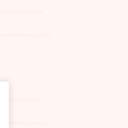
ione burrascosa non
dere come stava e in che
le loro attività nei
 é sufficiente per agire