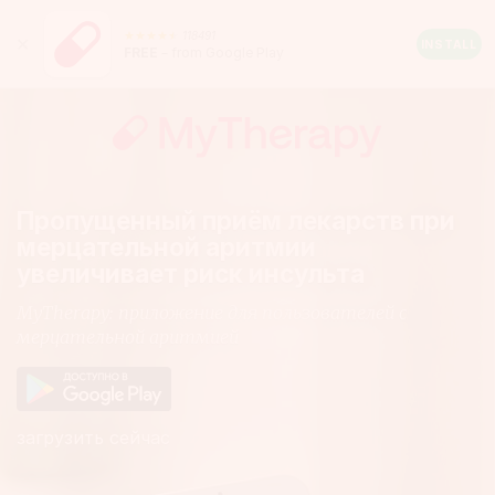
118491
Android
Close
INSTALL
FREE
– from Google Play
Rating:
4.5
out
of
5
stars
(calculated
from
a
total
Пропущенный приём лекарств при
of
мерцательной аритмии
118491
reviews)
увеличивает риск инсульта
MyTherapy: приложение для пользователей с
мерцательной аритмией
загрузить сейчас