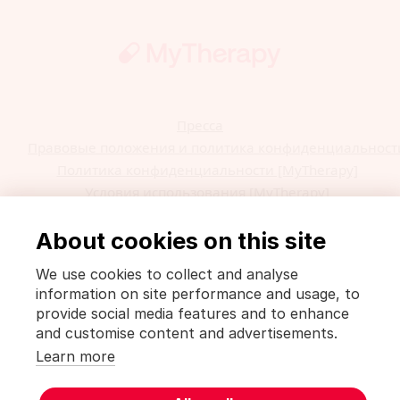
Пресса
Правовые положения и политика конфиденциальност
Политика конфиденциальности [MyTherapy]
Условия использования [MyTherapy]
Deutsch
English
Español
Français
हिंदी
Italiano
About cookies on this site
日本語
한국어
Polski
Português
Русский
中文(简体)
中文(繁體)
We use cookies to collect and analyse
information on site performance and usage, to
MyTherapy является продуктом
smartpatient
provide social media features and to enhance
and customise content and advertisements.
Learn more