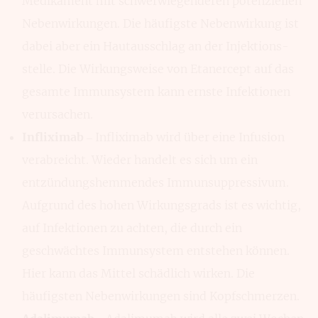
Medi­kament mit schwer­wiegenderen potenziellen
Neben­wirkungen. Die häufigste Neben­wirkung ist
dabei aber ein Haut­ausschlag an der Injektions­
stelle. Die Wirkungs­weise von Etanercept auf das
ge­samte Immun­system kann ernste Infek­tionen
verursachen.
Infliximab
– Infliximab wird über eine Infusion
verabreicht. Wieder handelt es sich um ein
entzündungs­hemmendes Immun­suppressivum.
Aufgrund des hohen Wirkungs­grads ist es wichtig,
auf Infek­tionen zu achten, die durch ein
geschwäch­tes Immun­system entstehen können.
Hier kann das Mittel schädlich wirken. Die
häufigsten Neben­wirkungen sind Kopf­schmerzen.