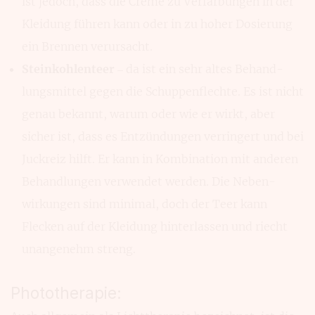
ist jedoch, dass die Creme zu Verfär­bungen in der
Kleidung führen kann oder in zu hoher Dosierung
ein Brennen verur­sacht.
Steinkohlenteer
– da ist ein sehr altes Behand­
lungsmittel gegen die Schuppen­flechte. Es ist nicht
genau bekannt, warum oder wie er wirkt, aber
sicher ist, dass es Entzün­dungen verrin­gert und bei
Juck­reiz hilft. Er kann in Kombi­nation mit anderen
Behand­lungen verwen­det werden. Die Neben­
wirkun­gen sind minimal, doch der Teer kann
Flecken auf der Klei­dung hinter­lassen und riecht
unan­genehm streng.
Phototherapie: