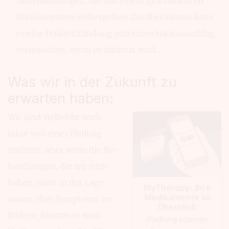
Nebenwir­kungen, die mit einem geschwächten
Immun­system einhergehen. Darüber hinaus kann
es eine Hals­entzün­dung und einen Hautaus­schlag
verursachen, wenn es injiziert wird.
Was wir in der Zukunft zu
erwarten haben:
Wir sind vielleicht noch
Jahre von einer Heilung
entfernt, aber wenn die Be­
hand­lungen, die wir jetzt
haben, nicht in der Lage
MyTherapy: Ihre
Medikamente im
waren, Ihre Symp­tome zu
Überblick
lindern, könnte es noch
Packung scannen