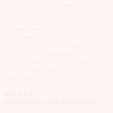
ten Menschen vor kurzem Schuppen­flechte
diagnostiziert wurde oder ob Sie seit Jahren mit
dieser Krank­heit leben, Sie werden auf jeden Fall mit
allen neuen Entwick­lungen Schritt halten wollen.
Glücklich­erweise hat die For­schung in den letzten
Jahren rasch Fort­schritte gemacht, und es gibt
immer mehr Behand­lungen. In diesem Artikel
werden wir Sie darüber infor­mieren, was zurzeit auf
dem Markt verfügbar ist und was Sie in Zu­kunft
erwarten können.
Wie wird
Schuppenflechte behandelt?