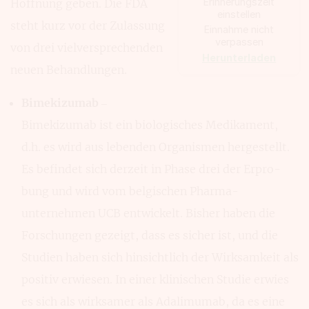
Erinnerungs­zeit
Hoff­nung geben. Die FDA
einstellen
steht kurz vor der Zulas­sung
Einnahme nicht
verpassen
von drei vielver­sprech­enden
Herunterladen
neuen Behand­lungen.
Bimekizumab
–
Bimekizumab ist ein biolo­gisches Medikament,
d.h. es wird aus leben­den Organismen hergestellt.
Es befindet sich derzeit in Phase drei der Erpro­
bung und wird vom belgischen Pharma­
unternehmen UCB entwickelt. Bisher haben die
For­schungen gezeigt, dass es sicher ist, und die
Studien haben sich hin­sichtlich der Wirksam­keit als
positiv erwiesen. In einer kli­nischen Studie erwies
es sich als wirk­samer als Adali­mumab, da es eine