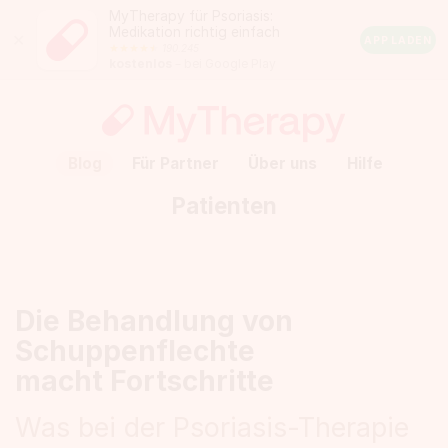
MyTherapy für Psoriasis:
Medikation richtig einfach
Close
APP LADEN
190.245
Android
kostenlos
– bei Google Play
Rating:
4.5
out
of
5
stars
(calculated
Blog
Für Partner
Über uns
Hilfe
from
a
Patienten
total
of
190.245
reviews)
Die Behandlung von
Schuppenflechte
macht Fortschritte
Was bei der Psoriasis-Therapie