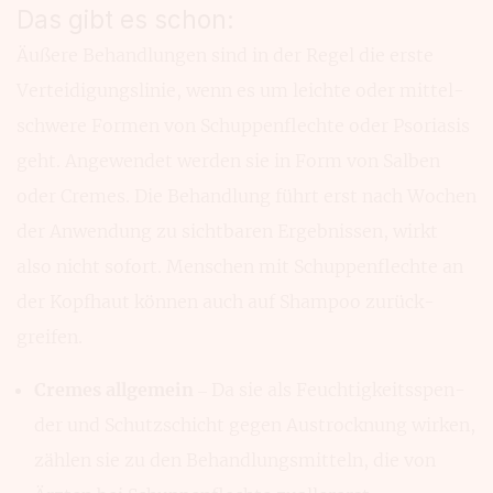
Das gibt es schon:
Äußere Behand­lungen sind in der Regel die erste
Verteidi­gungslinie, wenn es um leich­te oder mittel­
schwere For­men von Schuppen­flechte oder Psoriasis
geht. Ange­wendet werden sie in Form von Sal­ben
oder Cremes. Die Behand­lung führt erst nach Wochen
der Anwen­dung zu sicht­baren Ergebnissen, wirkt
also nicht sofort. Men­schen mit Schuppen­flechte an
der Kopf­haut können auch auf Sham­poo zurück­
greifen.
Cremes allgemein
– Da sie als Feuch­tigkeitsspen­
der und Schutz­schicht gegen Austrock­nung wirken,
zählen sie zu den Behand­lungs­mitteln, die von