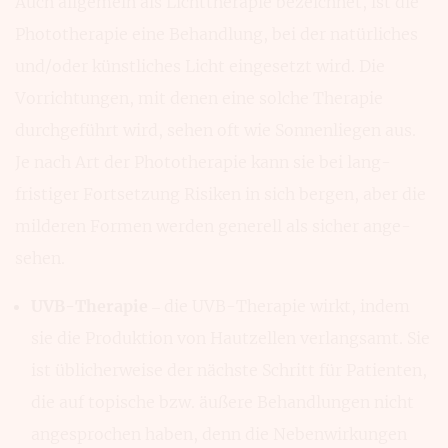
Auch allgemein als Licht­therapie bezeichnet, ist die
Photo­therapie eine Behand­lung, bei der natür­liches
und/oder künst­liches Licht einge­setzt wird. Die
Vorrich­tungen, mit denen eine solche Therapie
durch­geführt wird, sehen oft wie Sonnen­liegen aus.
Je nach Art der Photo­therapie kann sie bei lang­
fristiger Fort­setzung Risiken in sich bergen, aber die
milderen Formen werden generell als sicher ange­
sehen.
UVB-Therapie
– die UVB-Therapie wirkt, indem
sie die Produk­tion von Haut­zellen verlangsamt. Sie
ist üblicher­weise der nächste Schritt für Pa­tienten,
die auf topische bzw. äußere Behand­lungen nicht
ange­sprochen haben, denn die Neben­wirkungen