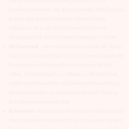
hat sich bei der Behand­lung aller Arten von
Psoriasis bewiesen. Die Einnahme des Mit­tels kann
jedoch eine genaue ärztliche Über­wachung
erfordern, da es die Wahrschein­lichkeit von
Bluthoch­druck und Nieren­erkran­kungen erhöht.
Methotrexat
– dieses Medikament kann die Symp­
tome der Schuppen­flechte durch die verlang­samte
Produk­tion von Haut­zellen verringern. Es hilft
dabei, Entzün­dungen zu reduziere. Metho­trexat
sollte von nieman­dem mit Leber­problemen einge­
nommen werden. Es darf nicht mit einer Flüssig­
keit eingenommen wer­den.
Etanercept
– Etanercept wird zweimal wöchentlich
durch Injek­tion verabreicht. Es ist ein sehr starkes