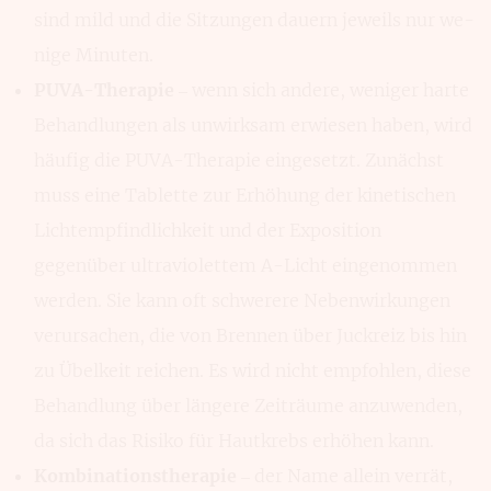
sind mild und die Sitzungen dauern jeweils nur we­
nige Minuten.
PUVA-Therapie
– wenn sich andere, weniger harte
Behand­lungen als unwirk­sam erwiesen haben, wird
häufig die PUVA-Therapie eingesetzt. Zunächst
muss eine Tablette zur Erhöhung der kinetischen
Lichtempfind­lichkeit und der Expo­sition
gegenüber ultra­violettem A-Licht eingenom­men
werden. Sie kann oft schwerere Neben­wirkungen
verursachen, die von Bren­nen über Juckreiz bis hin
zu Übel­keit reichen. Es wird nicht empfoh­len, diese
Behandlung über längere Zeit­räume anzu­wenden,
da sich das Ri­siko für Haut­krebs erhöhen kann.
Kombinationstherapie
– der Name allein verrät,