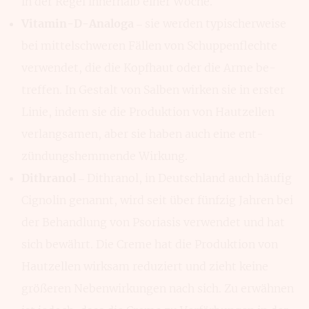
in der Regel inner­halb einer Woche.
Vitamin-D-Analoga
– sie werden typischer­weise
bei mittel­schweren Fällen von Schuppen­flechte
verwendet, die die Kopf­haut oder die Arme be­
treffen. In Gestalt von Sal­ben wirken sie in erster
Linie, indem sie die Produk­tion von Haut­zellen
verlang­samen, aber sie haben auch eine ent­
zündungs­hemmende Wir­kung.
Dithranol
– Dithranol, in Deutsch­land auch häufig
Cignolin genannt, wird seit über fünfzig Jahren bei
der Behand­lung von Pso­riasis verwendet und hat
sich bewährt. Die Creme hat die Produk­tion von
Haut­zellen wirksam reduziert und zieht keine
größeren Neben­wirkungen nach sich. Zu erwäh­nen