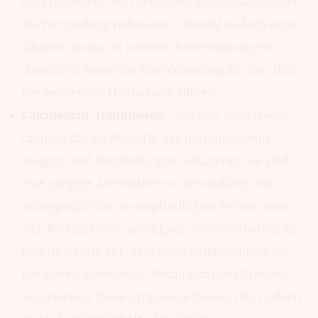
die Produk­tion von Haut­zellen verlang­samen und
die Entzün­dung reduzieren. Obwohl sie kein signi­
fikan­tes Risiko für schwere Neben­wirkun­gen
darstellen, kann eine Über­dosierung zu einer dün­
ner werdenden Haut­schicht führen.
Calcineurin-Inhibitoren
– das sind Sal­ben oder
Cremes, die die Akti­vität des Immun­systems
steigern und Entzün­dungen redu­zieren. Sie sind
eine gängige Alter­native zur Behand­lung von
Schuppen­flechte an empfind­lichen Stellen, wenn
sich Korti­koide als unwirksam erwiesen haben. Es
kommt häufig vor, dass diese Behand­lungen bei
der ersten Anwen­dung Reiz­ungen oder Bren­nen
verursachen. Diese Symp­tome bessern sich jedoch