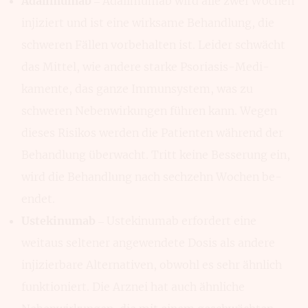
Adalimumab
– Adalimumab wird alle zwei Wochen
injiziert und ist eine wirk­same Behandlung, die
schweren Fäl­len vorbehalten ist. Leider schwächt
das Mittel, wie andere starke Psoriasis-Medi­
kamente, das ganze Immun­system, was zu
schweren Neben­wirkungen führen kann. Wegen
dieses Risikos werden die Patienten während der
Behand­lung überwacht. Tritt keine Besserung ein,
wird die Behand­lung nach sechzehn Wochen be­
endet.
Ustekinumab
– Ustekinumab erfor­dert eine
weitaus sel­tener angewendete Dosis als andere
injizier­bare Alternativen, obwohl es sehr ähnlich
funk­tioniert. Die Arznei hat auch ähn­liche