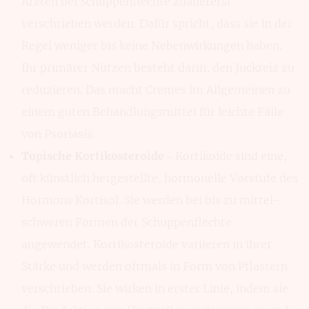
Ärzten bei Schuppen­flechte zuallererst
verschrieben werden. Dafür spricht, dass sie in der
Regel we­niger bis keine Neben­wirkungen haben.
Ihr pri­märer Nutzen besteht darin, den Juck­reiz zu
reduzieren. Das macht Cremes im Allge­meinen zu
einem guten Behand­lungsmit­tel für leichte Fälle
von Psoriasis.
Topische Kortikosteroide
– Kortiko­ide sind eine,
oft künstlich herge­stellte, hormo­nelle Vorstufe des
Hor­mons Kortisol. Sie werden bei bis zu mittel­
schweren Formen der Schuppen­flechte
angewendet. Kortikoste­roide variieren in ihrer
Stärke und werden oft­mals in Form von Pflas­tern
ver­schrieben. Sie wirken in erster Linie, indem sie