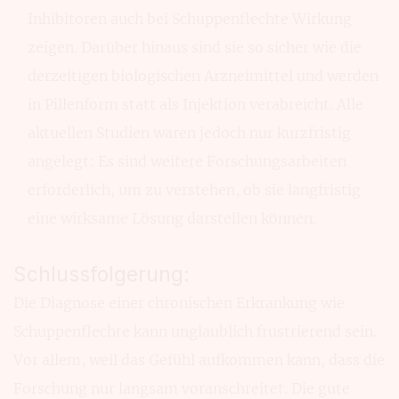
Inhibitoren auch bei Schup­penflechte Wir­kung
zeigen. Darüber hinaus sind sie so sicher wie die
derzei­tigen biologischen Arznei­mittel und werden
in Pillen­form statt als Injektion verabreicht. Alle
aktuellen Stu­dien waren jedoch nur kurz­fristig
angelegt: Es sind weitere Forschungs­arbeiten
erfor­derlich, um zu verstehen, ob sie lang­fristig
eine wirk­same Lösung darstellen können.
Schlussfolgerung:
Die Diagnose einer chro­nischen Erkran­kung wie
Schuppen­flechte kann unglaub­lich frus­trierend sein.
Vor allem, weil das Gefühl aufkom­men kann, dass die
For­schung nur langsam voran­schreitet. Die gute