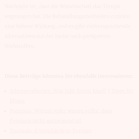
Nach­richt ist, dass die Wissen­schaft das Tempo
ange­zogen hat. Die Behand­lungsme­thoden erzielen
eine höhere Wir­kung, und es gibt vielver­sprechende
Alter­nativen auf der Su­che nach geeig­neten
Wirkstoffen.
Diese Beiträge könnten Sie ebenfalls interessieren:
Schuppenflechte: Was hilft Ihrem Kind? 5 Tipps für
Eltern
Psoriasis: Warum jeder wissen sollte, dass
Psoriasis nicht ansteckend ist
Psoriasis: 6 verschiedene Formen