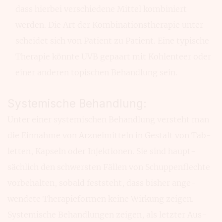
dass hierbei verschie­dene Mittel kom­biniert
werden. Die Art der Kombina­tionstherapie unter­
scheidet sich von Pa­tient zu Patient. Eine typische
The­rapie könnte UVB gepaart mit Kohlen­teer oder
einer anderen topischen Behand­lung sein.
Systemische Behandlung:
Unter einer systemischen Behand­lung versteht man
die Ein­nahme von Arznei­mitteln in Gestalt von Tab­
letten, Kapseln oder Injek­tionen. Sie sind haupt­
sächlich den schwersten Fällen von Schuppen­flechte
vorbehalten, sobald fest­steht, dass bisher ange­
wendete Therapie­formen keine Wir­kung zeigen.
Syste­mische Behandlungen zeigen, als letzter Aus­