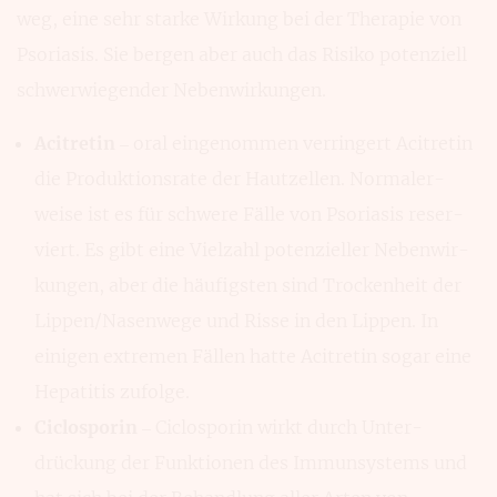
weg, eine sehr starke Wir­kung bei der Therapie von
Psoriasis. Sie ber­gen aber auch das Risiko poten­ziell
schwerwiegender Neben­wirkungen.
Acitretin
– oral einge­nommen verringert Acitre­tin
die Produktions­rate der Hautzellen. Normaler­
weise ist es für schwere Fälle von Psoriasis reser­
viert. Es gibt eine Vielzahl poten­zieller Nebenwir­
kungen, aber die häufigsten sind Trocken­heit der
Lippen/Nasen­wege und Risse in den Lippen. In
einigen extre­men Fällen hatte Acitretin sogar eine
Hepatitis zufolge.
Ciclosporin
– Ciclosporin wirkt durch Unter­
drückung der Funktionen des Immun­systems und