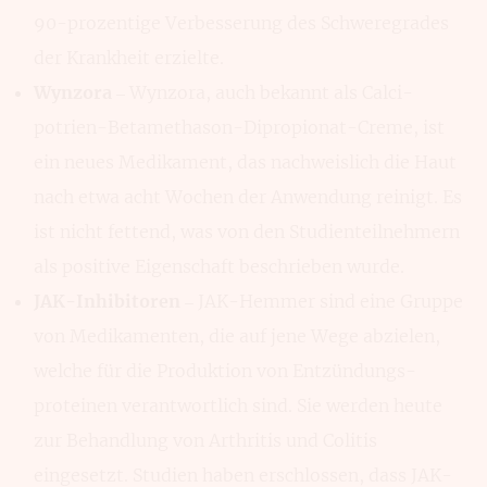
90-prozentige Verbess­erung des Schwere­grades
der Krank­heit erzielte.
Wynzora
– Wynzora, auch bekannt als Calci­
potrien-Betametha­son-Dipropionat-Creme, ist
ein neues Medi­kament, das nach­weislich die Haut
nach etwa acht Wochen der Anwen­dung reinigt. Es
ist nicht fettend, was von den Studien­teilneh­mern
als positive Eigen­schaft beschrieben wurde.
JAK-Inhibitoren
– JAK-Hemmer sind eine Gruppe
von Medika­menten, die auf jene Wege abzie­len,
welche für die Produk­tion von Entzündungs­
proteinen verant­wortlich sind. Sie werden heu­te
zur Behand­lung von Arthritis und Colitis
eingesetzt. Studien haben erschlos­sen, dass JAK-