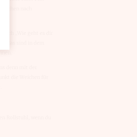
e suchen nach
 Doch „Wie geht es dir
“ – das sind in dem
nnen.
uns denn mit der
unkt die Weichen für
.
nen Rollstuhl, wenn du