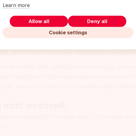
Learn more
rden, ist selbstverständlich. Sie machen sich Sorgen, Si
Allow all
Deny all
Cookie settings
 wird selbst nicht alle Antworten auf Ihre Fragen wissen.
h für dich tun?“ oder „Wünschst du dir etwas Bestimmtes?
ringe, die Sie Ihrem Freund oder Angehörigen zuwerfen kö
 wir das Gefühl, dass eigentlich nie jemand fragt, wie es 
kheit wirklich geht! Dabei lassen sich genau an diesem P
 legen, wenn ein Freund oder ein Familienmitglied MS hat
e nicht vorschnell.
ald eine Haushaltshilfe brauchen, oder?“. „Ich schiebe dei
st!“.