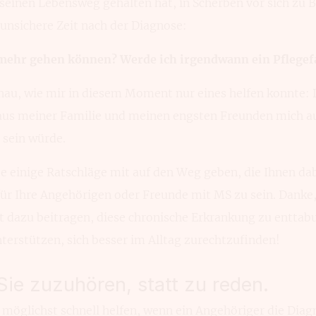
seinen Lebensweg gehalten hat, in Scherben vor sich zu 
 unsichere Zeit nach der Diagnose:
 mehr gehen können? Werde ich irgendwann ein Pflegefa
nau, wie mir in diesem Moment nur eines helfen konnte: 
aus meiner Familie und meinen engsten Freunden mich au
h sein würde.
e einige Ratschläge mit auf den Weg geben, die Ihnen dab
ür Ihre Angehörigen oder Freunde mit MS zu sein. Danke,
it dazu beitragen, diese chronische Erkrankung zu enttab
terstützen, sich besser im Alltag zurechtzufinden!
Sie zuzuhören, statt zu reden.
 möglichst schnell helfen, wenn ein Angehöriger die Di