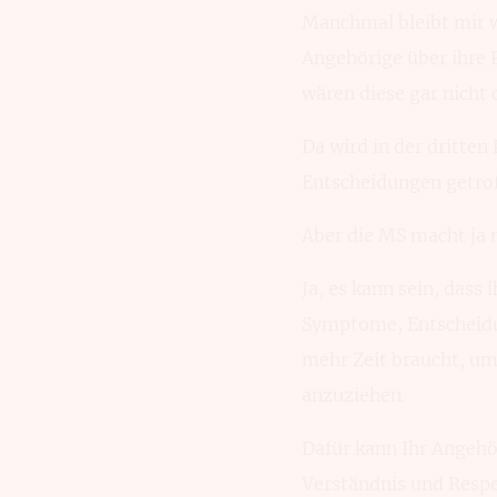
Manchmal bleibt mir 
Angehörige über ihre 
wären diese gar nicht 
Da wird in der dritte
Entscheidungen getrof
Aber die MS macht ja n
Ja, es kann sein, dass
Symptome, Entscheidun
mehr Zeit braucht, um 
anzuziehen.
Dafür kann Ihr Angehör
Verständnis und Respek