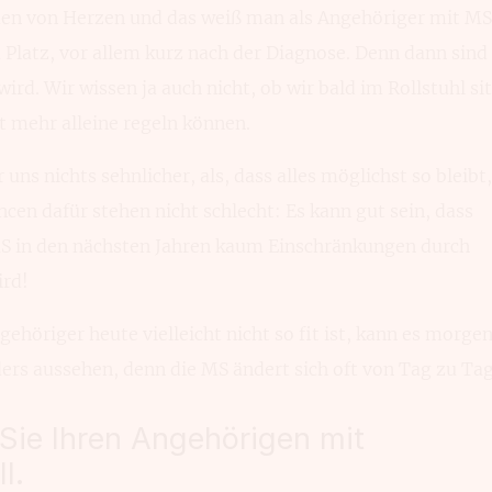
n von Herzen und das weiß man als Angehöriger mit MS
Platz, vor allem kurz nach der Diagnose. Denn dann sind 
ird. Wir wissen ja auch nicht, ob wir bald im Rollstuhl si
t mehr alleine regeln können.
ns nichts sehnlicher, als, dass alles möglichst so bleibt,
ancen dafür stehen nicht schlecht: Es kann gut sein, dass
MS in den nächsten Jahren kaum Einschränkungen durch
ird!
ehöriger heute vielleicht nicht so fit ist, kann es morge
ers aussehen, denn die MS ändert sich oft von Tag zu Tag
Sie Ihren Angehörigen mit
l.