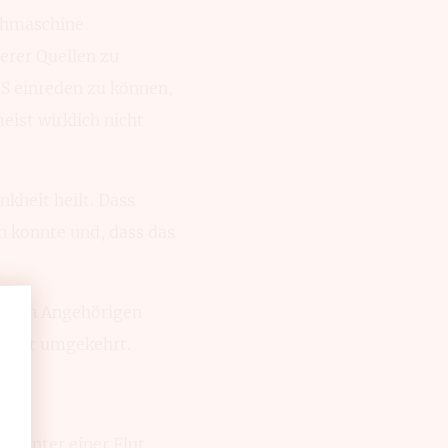
uchmaschine
erer Quellen zu
MS einreden zu können,
eist wirklich nicht
kheit heilt. Dass
n konnte und, dass das
 Ihren Angehörigen
– nicht umgekehrt.
st unter einer Flut