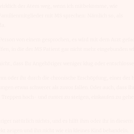
wirklich der Atem weg, wenn ich mitbekomme, wie
Familienmitglieder mit MS sprechen: Nämlich so, als
da.
n Person von einem gesprochen, es wird mit dem Arzt gefa
fen, in die der MS Patient gar nicht mehr eingebunden wi
icht, dass Ihr Angehöriger weniger klug oder entschlosse
 ihm oder ihr durch die chronische Erschöpfung, einer der
gen etwas schwerer als zuvor fallen. Oder auch, dass Ih
Treppen hoch- und runter zu steigen, einkaufen zu gehen,
iger natürlich nichts, und es hilft ihm oder ihr in diesem 
t zeigen und ihn nicht wie ein kleines Kind behandeln.