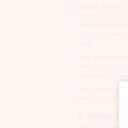
logischste Reaktion is
einzutippen und sich d
wühlen. Dass Sie das 
ehrt Sie – doch bitte 
hören.
Zu oft wurde uns schon
diese oder jene Perso
Bakterium XY für unser
Anstatt uns also mit 
lieber, wie es ihm oder
2. Stellen Sie
Dass nach der Diagnose