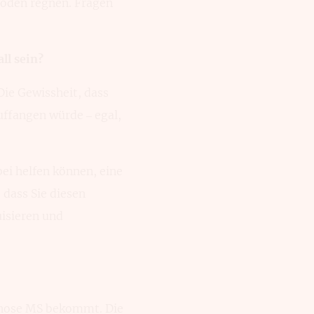
Boden regnen. Fragen
ll sein?
Die Gewissheit, dass
ffangen würde – egal,
ei helfen können, eine
 dass Sie diesen
uisieren und
agnose MS bekommt. Die