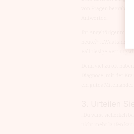
von Fragen begraben we
Antworten.
Ihr Angehöriger mit MS
heute?“, „Was kann ic
Fall riesige Rettungs
Denn viel zu oft haben
Diagnose, mit der Kran
ein gutes Miteinander
3. Urteilen Si
„Du wirst sicherlich b
nicht mehr laufen kann