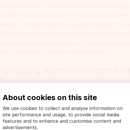
 „unsichtbar“ bleibt!). Eine UNSICHTBARE Krankheit ist F
ch dafür rechtfertigen, dass ich einen Behindertenauswei
aussehe? (Wie muss denn der „klassische Behinderte“ auss
kheit und ich möchte mich weder dafür rechtfertigen mü
ch möchte ich bemitleidet werden – ich möchte einfach w
en – verständnis-, rücksichts- und liebevoll!
 Verdauung spricht man nicht? Find
!
lettengänge, Blähungen, Übelkeit, Erbrechen – das sind in
About cookies on this site
N. Darüber mit dem Umfeld, mit Freunden, dem Partne
We use cookies to collect and analyse information on
fenen oft sehr schwer. Das ist doch wirklich SCHEISSE! Bi
site performance and usage, to provide social media
ische Darmerkrankungen von seinem Tabu-Image zu befre
features and to enhance and customise content and
advertisements.
ere Erkrankung und wir sollten uns wirklich nicht dafür 