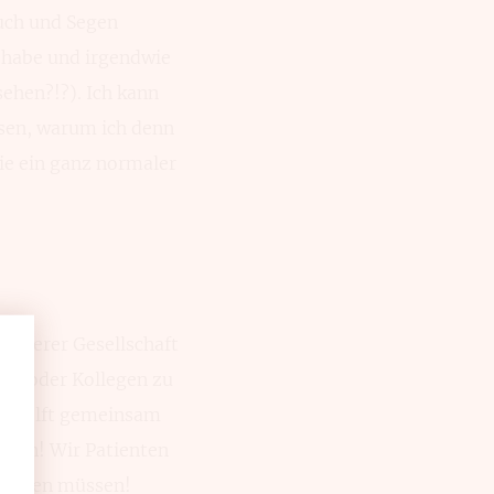
luch und Segen
s habe und irgendwie
ehen?!?). Ich kann
ssen, warum ich denn
ie ein ganz normaler
 unserer Gesellschaft
r oder Kollegen zu
tte helft gemeinsam
ien! Wir Patienten
schämen müssen!