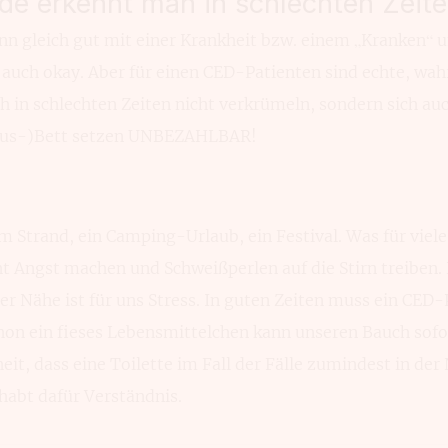
de erkennt man in schlechten Zeite
nn gleich gut mit einer Krankheit bzw. einem „Kranken“ 
t auch okay. Aber für einen CED-Patienten sind echte, wah
h in schlechten Zeiten nicht verkrümeln, sondern sich au
aus-)Bett setzen UNBEZAHLBAR!
am Strand, ein Camping-Urlaub, ein Festival. Was für viele
t Angst machen und Schweißperlen auf die Stirn treiben
der Nähe ist für uns Stress. In guten Zeiten muss ein CED
schon ein fieses Lebensmittelchen kann unseren Bauch sof
eit, dass eine Toilette im Fall der Fälle zumindest in de
 habt dafür Verständnis.