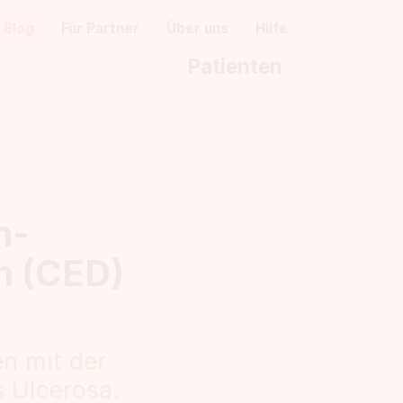
Blog
Für Partner
Über uns
Hilfe
Patienten
h-
n (CED)
en mit der
 Ulcerosa.