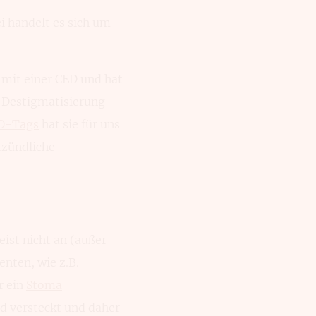
 handelt es sich um
n mit einer CED und hat
r Destigmatisierung
D-Tags
hat sie für uns
tzündliche
ist nicht an (außer
nten, wie z.B.
r ein
Stoma
d versteckt und daher