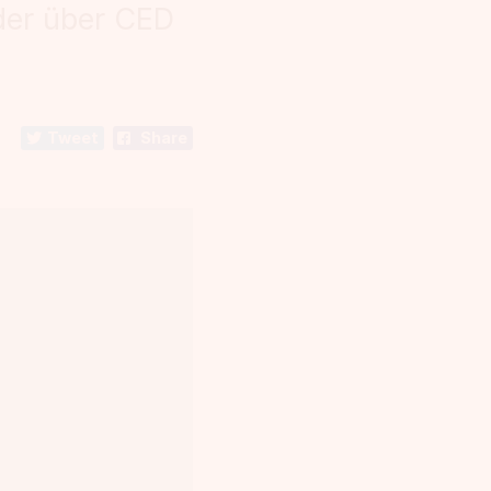
eder über CED
Tweet
Share