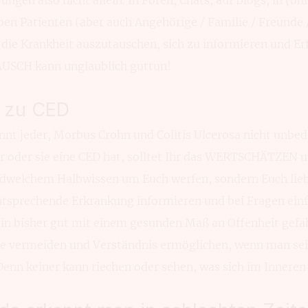
en Patienten (aber auch Angehörige / Familie / Freunde /
r die Krankheit auszutauschen, sich zu informieren und E
USCH kann unglaublich guttun!
g zu CED
nnt jeder, Morbus Crohn und Colitis Ulcerosa nicht unbed
er oder sie eine CED hat, solltet Ihr das WERTSCHÄTZEN u
ndwelchem Halbwissen um Euch werfen, sondern Euch lieb
entsprechende Erkrankung informieren und bei Fragen einf
in bisher gut mit einem gesunden Maß an Offenheit gef
e vermeiden und Verständnis ermöglichen, wenn man s
Denn keiner kann riechen oder sehen, was sich im Inneren 