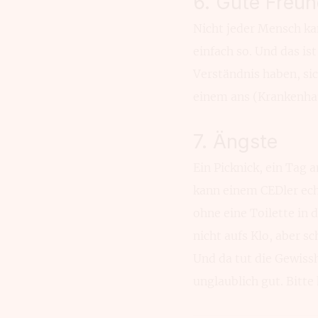
6. Gute Freun
Nicht jeder Mensch ka
einfach so. Und das is
Verständnis haben, sic
einem ans (Krankenh
7. Ängste
Ein Picknick, ein Tag 
kann einem CEDler ech
ohne eine Toilette in 
nicht aufs Klo, aber 
Und da tut die Gewissh
unglaublich gut. Bitte