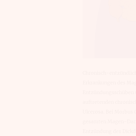
Chronisch-entzündlic
Erkrankungen des Mage
Entzündungsschüben u
auftretenden chronis
Ulcerosa. Bei Morbus 
gesamten Magen-Darm-
Entzündung des Dickda