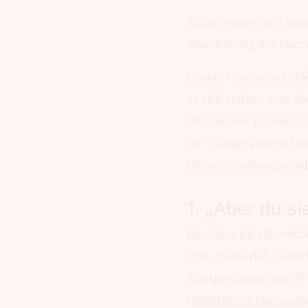
Nicht verwechselt wer
eine Störung der Darm
Unsere Gastautorin Dés
es sich seither zum Z
chronischer Darmerkra
die 7 Dinge aufgeschri
Darmerkrankungen wis
1. „Aber du si
Der für mich allerwich
evtl. ein starker Gewi
Hautprobleme oder Wa
[künstlicher Darmaus