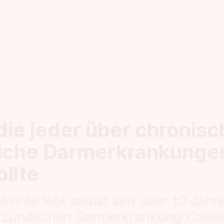
die jeder über chronisc
iche Darmerkrankunge
llte
ésirée lebt selbst seit über 10 Jahr
zündlichen Darmerkrankung Colitis