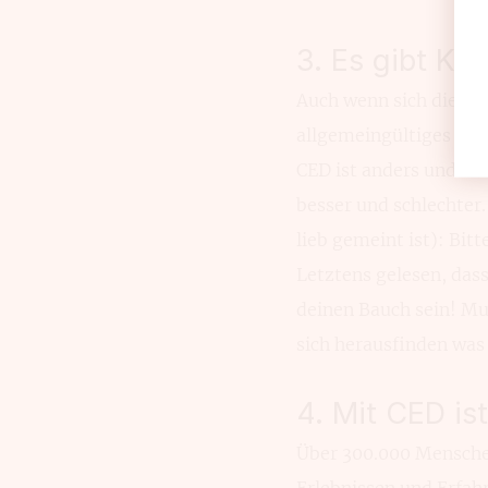
3. Es gibt KE
Auch wenn sich die Kra
allgemeingültiges Er
CED ist anders und ein
besser und schlechter.
lieb gemeint ist): Bitt
Letztens gelesen, dass 
deinen Bauch sein! Mu
sich herausfinden was
4. Mit CED ist
Über 300.000 Menschen
Erlebnissen und Erfahru