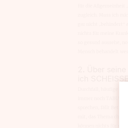
für die Allgemeinheit
zugleich. Muss ich mi
gar nicht „behindert“ 
nichts für meine Kran
so gesund aussehe, no
Mensch behandelt werd
2. Über seine
ich SCHEISSE
Durchfall, häufige Toi
immer noch TABUTHEME
sprechen, fällt Betrof
mit, das Thema chron
können nichts für uns