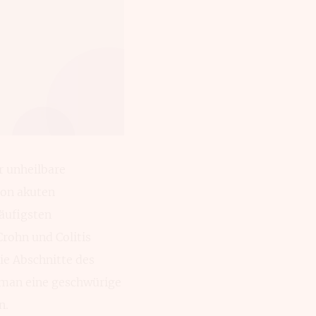
r unheilbare
von akuten
äufigsten
rohn und Colitis
ie Abschnitte des
 man eine geschwürige
n.