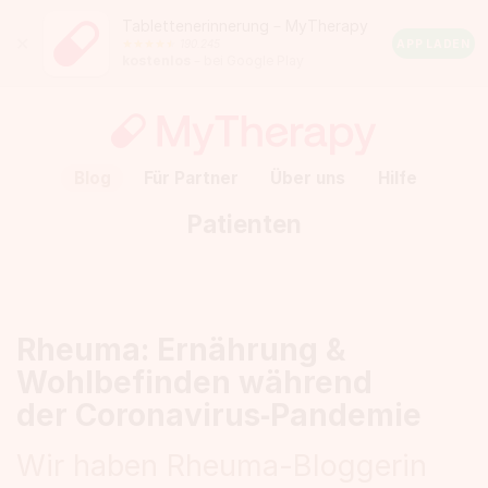
Tablettenerinnerung – MyTherapy
Close
190.245
Android
APP LADEN
kostenlos
– bei Google Play
Rating:
4.5
out
of
5
stars
(calculated
Blog
Für Partner
Über uns
Hilfe
from
a
Patienten
total
of
190.245
reviews)
Rheuma: Ernährung &
Wohlbefinden während
der Coronavirus‑Pandemie
Wir haben Rheuma-Bloggerin