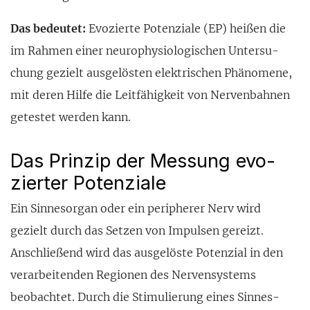
Das bedeutet:
Evozierte Potenziale (EP) heißen die
im Rahmen einer neuro­physio­logischen Untersu­
chung gezielt ausgelösten elektri­schen Phäno­mene,
mit deren Hilfe die Leitfä­higkeit von Nerven­bahnen
getestet werden kann.
Das Prinzip der Messung evo­
zierter Potenziale
Ein Sinnesorgan oder ein peri­pherer Nerv wird
gezielt durch das Setzen von Impulsen gereizt.
Anschlie­ßend wird das ausgelöste Po­tenzial in den
verarbeitenden Re­gionen des Nerven­systems
beobachtet. Durch die Stimu­lierung eines Sinnes­