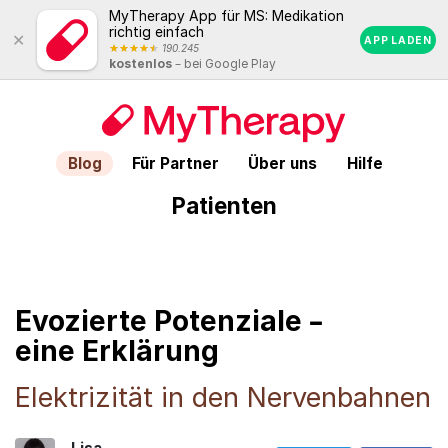
MyTherapy App für MS: Medikation
richtig einfach
Close
APP LADEN
190.245
Android
kostenlos
– bei Google Play
Rating:
4.5
out
of
5
stars
(calculated
Blog
Für Partner
Über uns
Hilfe
from
a
Patienten
total
of
190.245
reviews)
Evozierte Potenziale –
eine Erklärung
Elektrizität in den Nervenbahnen