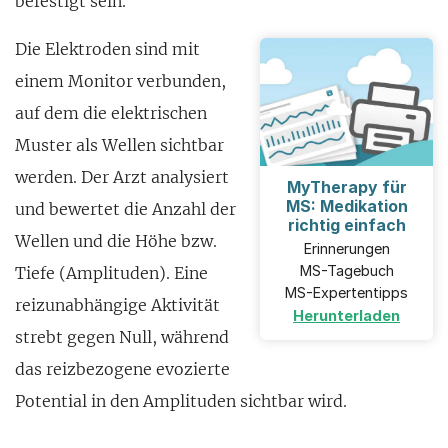
befestigt sein.
Die Elektroden sind mit
einem Monitor verbunden,
auf dem die elektrischen
Muster als Wellen sichtbar
werden. Der Arzt analysiert
MyTherapy für
MS: Medikation
und bewertet die Anzahl der
richtig einfach
Wel­len und die Höhe bzw.
Erinnerungen
MS-Tagebuch
Tiefe (Amplituden). Eine
MS-Expertentipps
reizun­abhängige Aktivität
Herunterladen
strebt gegen Null, während
das reizbe­zogene evozierte
Potential in den Ampli­tuden sichtbar wird.