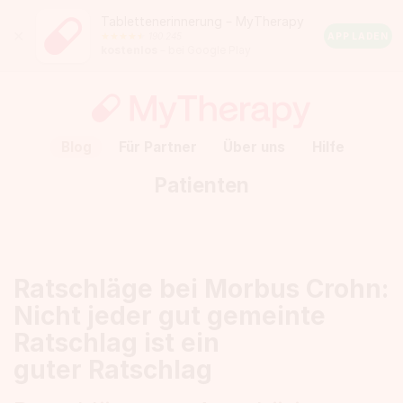
Tablettenerinnerung – MyTherapy
Close
190.245
Android
APP LADEN
kostenlos
– bei Google Play
Rating:
4.5
out
of
5
stars
(calculated
Blog
Für Partner
Über uns
Hilfe
from
a
Patienten
total
of
190.245
reviews)
Ratschläge bei Morbus Crohn:
Nicht jeder gut gemeinte
Ratschlag ist ein
guter Ratschlag