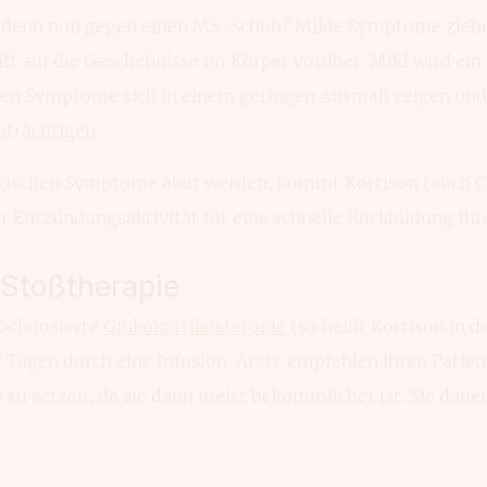
enn nun gegen einen MS-Schub? Milde Symp­tome ziehe
iff auf die Gescheh­nisse im Körper vorüber. Mild wird ei
hen Symp­tome sich in einem geringen Ausmaß zeigen und 
n­trächtigen.
ogischen Symptome akut werden, kommt Kortison (auch C
r Entzün­dungsaktivität für eine schnelle Rück­bildung Ih
 Stoßtherapie
och­dosierte
Glukokortikosteroide
(so heißt Kortison in d
 Tagen durch eine Infusion. Ärzte empfehlen ihren Patien
zu setzen, da sie dann meist bekömmlicher ist. Sie dauert