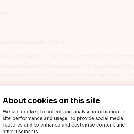
end
igkeit und mindert Übelkeit
(eines, das häufig zur Behand­lung von MS eingesetzt wi
ind eine chemische Nach­ahmungen von Cortisol, dem kör
inde entstammt. Cortisol unterstützt von Natur aus unzä
About cookies on this site
ungen von Kortison:
We use cookies to collect and analyse information on
erzen und Sehstörungen (oftmals bedingt durch das Lie
site performance and usage, to provide social media
ne unzureichende Flüssig­keitsaufnahme, da das Präparat 
features and to enhance and customise content and
advertisements.
cht bringen kann)