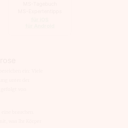
MS-Tagebuch
MS-Expertentipps
für iOS
für Android
erose
bereichen ein: Viele
ung unter der
 gefolgt von
e eine brauchen.
mit, was Ihr Körper