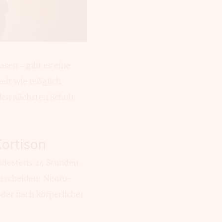
sen – gibt es eine
weit wie möglich
den nächsten Schub.
ortison
destens 24 Stunden.
r­scheiden: Neuro­
der nach körper­licher