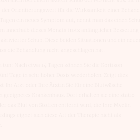
gt der Orien­tierungs­wert für die Wirksam­keit einer Behand
0 Tagen ein neues Symptom auf, nennt man das einen Schu
m innerhalb dieses Monats trotz anfäng­licher Besserung w
eaktivierter Schub. Diese beiden Situa­tionen und ein neu
ass die Behand­lung nicht angeschlagen hat.
tun: Nach etwa 14 Tagen können Sie die Kortison­
ünf Tage in sehr hoher Dosis wieder­holen. Zeigt dies
t Ihr Arzt oder Ihre Ärztin Sie für eine Blut­wäsche
n geeig­netes Krankenhaus. Dort erhalten sie eine statio­
er das Blut von Stoffen ent­fernt wird, die Ihre Myelin­
rdings eignet sich diese Art der Therapie nicht als
.