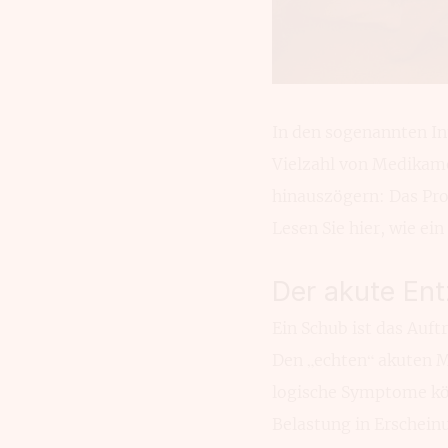
In den sogenannten Int
Vielzahl von Medika­m
hinaus­zögern: Das Pr
Lesen Sie hier, wie ei
Der akute Ent
Ein Schub ist das Auf
Den „echten“ akuten 
logische Symp­tome kön
Belastung in Erscheinu