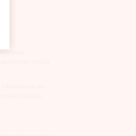
fzuneh­men.
ivi­duellen MS-Verlauf
 Schub­therapie nur
gen oder mög­liche
erken das erst mit der