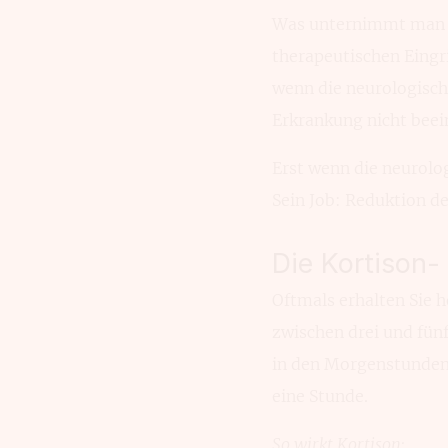
Was unternimmt man d
thera­peutischen Eingr
wenn die neuro­logisc
Erkran­kung nicht beei
Erst wenn die neuro­l
Sein Job: Reduktion de
Die Kortison-
Oftmals erhalten Sie h
zwischen drei und fünf
in den Morgen­stunden 
eine Stunde.
So wirkt Kortison: