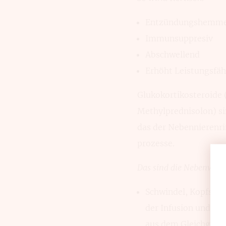
Entzündungshemm
Immunsuppresiv
Abschwellend
Erhöht Leistungsfäh
Glukokortikosteroide 
Methyl­prednisolon) s
das der Nebennie­renr
prozesse.
Das sind die Nebenwirk
Schwindel, Kopfschm
der Infusion und ei
aus dem Gleichgewi