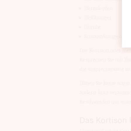
Herzklopfen
Heißhunger
Unruhe
Schlafstörungen
Das Kortison oder Meth
Besprechen Sie mit Ihr
die anspre­chendste ist
Haben Sie keine Angst
äußerst kurz verab­rei
Beschwerden mit eine
Das Kortison 
Manchmal reicht Kortis