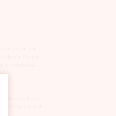
rd trägt den Namen
per­eigenen Hormon,
hlige Stoffwechsel­
gen­bleiben während
Ihren Wasser­haushalt