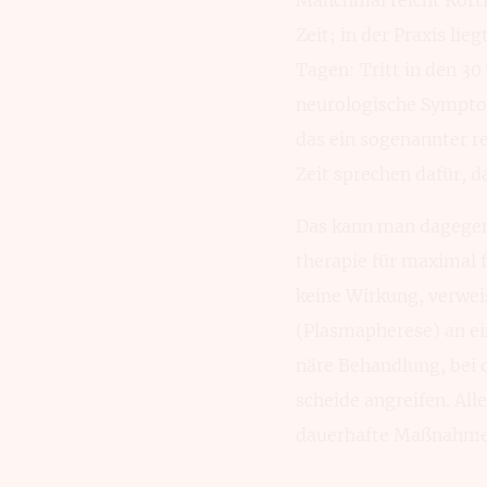
Zeit; in der Praxis lie
Tagen: Tritt in den 3
neuro­logische Symp­to
das ein soge­nannter r
Zeit sprechen dafür, d
Das kann man dagegen 
therapie für maximal f
keine Wir­kung, verweis
(Plasma­pherese) an ei
näre Behandlung, bei d
scheide angreifen. Alle
dauerhafte Maß­nahme