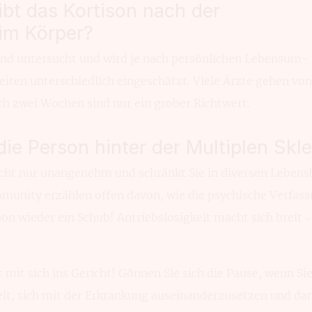
ibt das Kortison nach der
im Körper?
hend untersucht und wird je nach persön­lichen Lebensum­
ten unterschied­lich eingeschätzt. Viele Ärzte gehen von
ch zwei Wochen sind nur ein grober Richtwert.
die Person hinter der Multiplen Skl
icht nur unan­genehm und schränkt Sie in diversen Lebens­
unity erzählen offen davon, wie die psychische Verfas­s
on wieder ein Schub! Antriebs­losigkeit macht sich breit –
t mit sich ins Gericht! Gönnen Sie sich die Pause, wenn Si
it, sich mit der Erkran­kung auseinan­derzusetzen und da