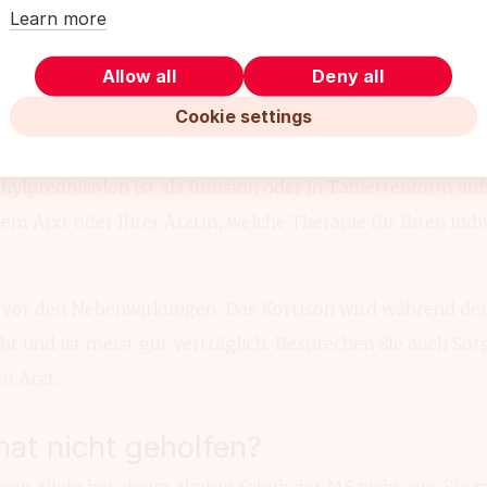
Learn more
Allow all
Deny all
Cookie settings
yl­prednisolon ist als Infusion oder in Tablet­tenform au
em Arzt oder Ihrer Ärztin, welche Thera­pie für Ihren ind
.
 vor den Neben­wirkungen. Das Kortison wird während der
cht und ist meist gut verträglich. Besprechen Sie auch Sor
m Arzt.
hat nicht geholfen?
on allein bei einem akuten Schub der MS nicht aus. Sie m