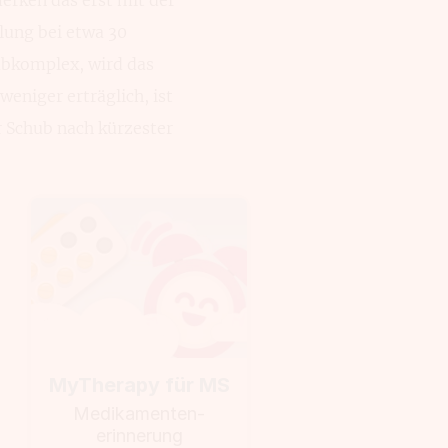
­lung bei etwa 30
b­komplex, wird das
eniger erträglich, ist
er Schub nach kürzester
MyTherapy für MS
Medikamenten­
erinnerung