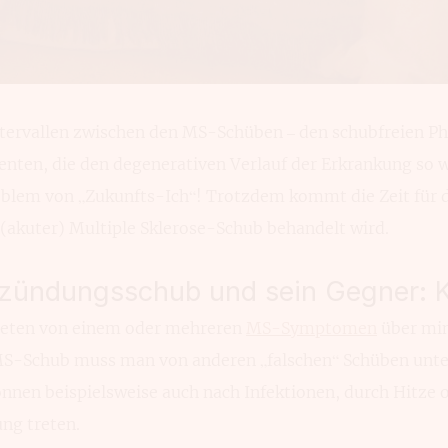
er­vallen zwischen den MS-Schüben – den schub­freien Pha
enten, die den degenerativen Verlauf der Erkran­kung so 
oblem von „Zukunfts-Ich“! Trotzdem kommt die Zeit für 
n (akuter) Multiple Sklerose-Schub behandelt wird.
zündungs­schub und sein Gegner: K
treten von einem oder mehreren
MS-Symptomen
über min
MS-Schub muss man von anderen „falschen“ Schüben unte
nen beispiels­weise auch nach Infektionen, durch Hitze o
ng treten.