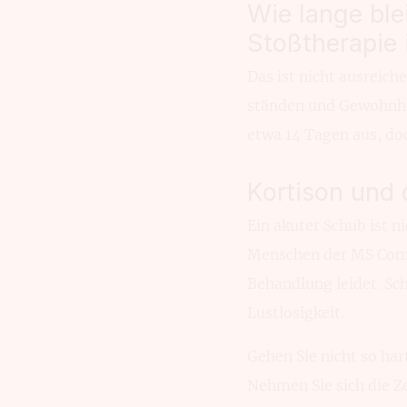
Wie lange ble
Stoßtherapie 
Das ist nicht ausrei­c
ständen und Gewohn­hei
etwa 14 Tagen aus, do
Kortison und 
Ein akuter Schub ist n
Men­schen der MS Comm
Behandlung leidet. Sch
Lustlosigkeit.
Gehen Sie nicht so har
Nehmen Sie sich die Ze